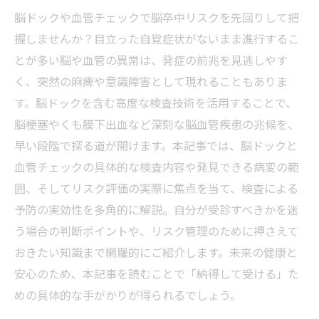
脳ドックや血管チェックで脳卒中リスクを先回りして把
握しませんか？目立った自覚症状がないまま進行するこ
とが多い脳や血管の異常は、発症の前兆を見逃しやす
く、突然の麻痺や意識障害として現れることもありま
す。脳ドックを含む高度な検査技術を活用することで、
脳梗塞やくも膜下出血など深刻な脳血管疾患の兆候を、
早い段階で探る道が開けます。本記事では、脳ドックと
血管チェックの具体的な検査内容や発見できる病変の範
囲、そしてリスク評価の実際に焦点を当て、検査による
予防の実効性を多角的に解説。自分が受診すべきかを迷
う場合の判断ポイントや、リスク管理のために押さえて
おきたい知識まで網羅的にご紹介します。未来の健康と
安心のため、本記事を読むことで「納得して受ける」た
めの具体的な手がかりが得られるでしょう。