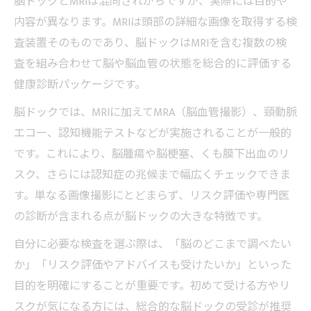
脳ドックとMRIは混同されがちですが、実際には目的や
内容が異なります。MRIは頭部の詳細な画像を取得する検
査装置そのものであり、脳ドックはMRIを含む複数の検
査を組み合わせて脳や脳血管の状態を総合的に評価する
健康診断パッケージです。
脳ドックでは、MRIに加えてMRA（脳血管撮影）、頸動脈
エコー、認知機能テストなどが実施されることが一般的
です。これにより、脳腫瘍や脳梗塞、くも膜下出血のリ
スク、さらには認知症の兆候まで幅広くチェックできま
す。単なる画像撮影にとどまらず、リスク評価や専門医
の診断が含まれる点が脳ドックの大きな特徴です。
自分に必要な検査を選ぶ際は、「脳のどこまで調べたい
か」「リスク評価やアドバイスも受けたいか」といった
目的を明確にすることが重要です。初めて受ける方やリ
スクが気になる方には、総合的な脳ドックの受診が推奨