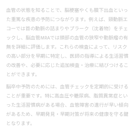
脳ドックで後悔しないための注意点
血管の状態を知ることで、脳梗塞やくも膜下出血といっ
た重篤な疾患の予防につながります。例えば、頸動脈エ
受診経験者の声から見る脳ドックの実態
コーでは首の動脈の詰まりやプラーク（沈着物）をチェ
ックし、脳血管MRAでは頭部の血管の狭窄や動脈瘤の有
無を詳細に評価します。これらの検査によって、リスク
の高い部分を早期に特定し、医師の指導による生活習慣
の改善や、必要に応じた追加検査・治療に結びつけるこ
とができます。
脳卒中予防のためには、血管チェックを定期的に受ける
ことが重要です。特に高血圧や糖尿病、脂質異常症とい
った生活習慣病がある場合、血管障害の進行が早い傾向
があるため、早期発見・早期対策が将来の健康を守る鍵
となります。