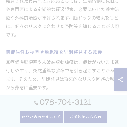
発見された異常への対応策としては、生活習慣の見直し
や専門医による定期的な経過観察、必要に応じた薬物治
療や外科的治療が挙げられます。脳ドックの結果をもと
に、個々のリスクに合わせた予防策を講じることが大切
です。
無症候性脳梗塞や動脈瘤を早期発見する意義
無症候性脳梗塞や未破裂脳動脈瘤は、症状がないまま進
行しやすく、突然重篤な脳卒中を引き起こすことがあり
ます。そのため、早期発見は将来的なリスク回避の観点
から非常に重要です。
脳ドックの画像診断により、微細な脳梗塞や小さな動脈
078-704-3121
瘤も検出できるようになっています。こうした異常が早
い段階で見つかれば、適切な治療や経過観察、生活習慣
お問い合わせはこちら
ご予約はこちら
の改善によって発症リスクを大幅に減らすことが可能で