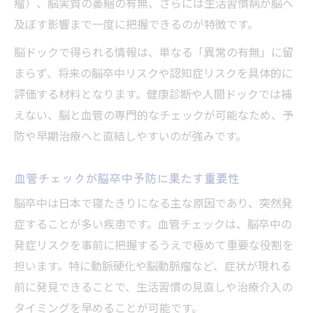
瘤）、脳実質の萎縮の有無、さらには生活習慣病が脳へ
脳ドックと血管チェックの違いを明確化
及ぼす影響まで一度に把握できるのが特徴です。
血管疾患の早期発見に有効な検査選び
脳ドックで得られる情報は、単なる「異常の有無」に留
脳ドックデメリットや限界の正しい理解
まらず、将来の脳卒中リスクや認知症リスクを具体的に
脳ドックで発見できる疾患と早期対応の秘訣
評価する材料となります。健康診断や人間ドックでは補
脳ドックでわかる主な疾患と対応策まとめ
えない、脳と血管の専門的なチェックが可能なため、予
無症候性脳梗塞や動脈瘤を早期発見する意
防や早期治療へと直結しやすいのが強みです。
義
脳の検査で得られる情報とアドバイス
血管チェックが脳卒中予防に果たす重要性
発見後の生活習慣改善ポイントを提案
脳卒中は日本で寝たきりになる主な原因であり、突然発
脳ドックで異常が見つかった際の対処法
症することが多い疾患です。血管チェックは、脳卒中の
脳ドックは本当に意味があるのかを考察
発症リスクを事前に把握するうえで極めて重要な役割を
脳ドックの必要性と費用対効果を検証する
担います。特に動脈硬化や脳動脈瘤など、症状が現れる
前に発見できることで、生活習慣の見直しや治療介入の
脳ドックは意味ないという声への見解
タイミングを早めることが可能です。
受けない方がいい場合の判断基準を整理