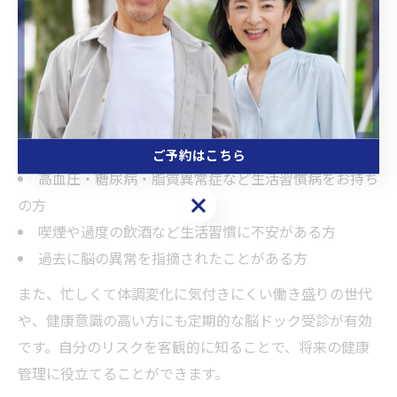
指摘されたことがある方は、血管のダメージや異常が進
行しているリスクが高いため、積極的な受診が推奨され
ます。
脳ドックを受けた方がいい人の主な特徴
40歳以上で健康診断だけでは不安を感じる方
家族に脳卒中や脳梗塞の既往歴がある方
ご予約はこちら
高血圧・糖尿病・脂質異常症など生活習慣病をお持ち
ご予約はこちら
の方
喫煙や過度の飲酒など生活習慣に不安がある方
過去に脳の異常を指摘されたことがある方
また、忙しくて体調変化に気付きにくい働き盛りの世代
や、健康意識の高い方にも定期的な脳ドック受診が有効
です。自分のリスクを客観的に知ることで、将来の健康
管理に役立てることができます。