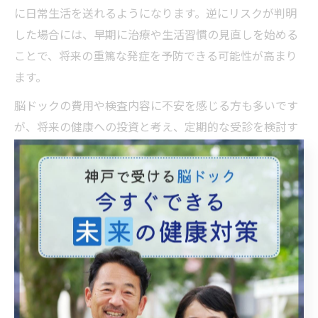
に日常生活を送れるようになります。逆にリスクが判明
した場合には、早期に治療や生活習慣の見直しを始める
ことで、将来の重篤な発症を予防できる可能性が高まり
ます。
脳ドックの費用や検査内容に不安を感じる方も多いです
が、将来の健康への投資と考え、定期的な受診を検討す
ることが推奨されます。特に40代以降や生活習慣病をお
持ちの方は、安心して生活するための心強いサポートと
なるでしょう。
脳ドックを受けた方がいい人の特徴を解説
脳ドックは、特に以下のような方におすすめされていま
す。第一に、脳卒中や脳血管疾患の家族歴がある方や、
過去に高血圧・糖尿病・脂質異常症などの生活習慣病を