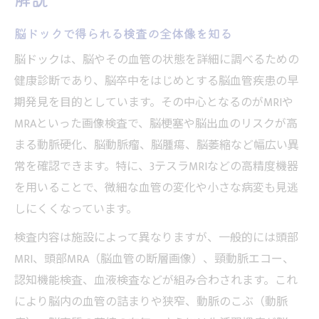
脳ドックで前兆を把握し早期対応を目指す
脳ドックで得られる検査の全体像を知る
自覚症状のないリスクを脳ドックで評価
脳ドック受診で得られる将来の安心感とは
脳ドックは、脳やその血管の状態を詳細に調べるための
健康診断であり、脳卒中をはじめとする脳血管疾患の早
脳ドックを受けた方がいい人の特徴を解説
期発見を目的としています。その中心となるのがMRIや
気になる脳卒中リスクを検査で先取り
MRAといった画像検査で、脳梗塞や脳出血のリスクが高
脳ドックで脳卒中リスクを数値化する方法
まる動脈硬化、脳動脈瘤、脳腫瘍、脳萎縮など幅広い異
検査でわかる脳梗塞や動脈硬化の兆候
常を確認できます。特に、3テスラMRIなどの高精度機器
脳ドックとMRIの違いを理解して活用
を用いることで、微細な血管の変化や小さな病変も見逃
血管チェックでリスク因子を早期発見
しにくくなっています。
脳ドック費用と検査の価値を考える視点
検査内容は施設によって異なりますが、一般的には頭部
血管の異常を見逃さないための脳ドック活用術
MRI、頭部MRA（脳血管の断層画像）、頸動脈エコー、
脳ドックでの血管異常検出の仕組みとは
認知機能検査、血液検査などが組み合わされます。これ
頸動脈エコーなど具体的検査方法の説明
により脳内の血管の詰まりや狭窄、動脈のこぶ（動脈