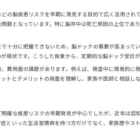
脳ドックで将来的な脳卒中予防につなげる
などの脳疾患リスクを早期に発見する目的で広く活用され
脳ドックでわかる生活習慣病リスクの実際
会問題となっています。特に脳卒中は死亡原因の上位であ
脳ドックと早期発見の重要性について考える
受診前に知りたい脳ドックの意義と現実
まで十分に把握できないため、脳ドックの需要が高まって
脳ドックの意義と具体的な検査内容を解説
のが現状です。こうした背景から、定期的な脳ドック受診が
脳ドックのメリットと注意点を事前に確認
約、費用面の課題があります。例えば、検査中に偶発的に
脳ドックの精神的負担と現実的な心構え
リットとデメリットの両面を理解し、家族や医師と相談し
MRI検査時の音や時間など負担への対処法
脳ドックで生じやすい医学的制約と対応策
脳疾患予防の最前線に立つ脳ドック活用法
ど明確な疾患リスクの早期発見が中心でしたが、近年は認
脳ドックが先端予防医療で果たす役割
常症といった生活習慣病を持つ方だけでなく、家族歴やス
脳ドック活用で生活習慣改善を促す方法
脳ドックで得た情報を家族の健康管理に