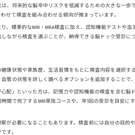
見は、将来的な脳卒中リスクを低減するための大きな一歩
脳ドックと認知症予防の最新アプローチ
合わせて検査を組み合わせる傾向が強まっています。
心臓ドックと連携した脳疾患リスク対策
り、標準的なMRI・MRA検査に加え、認知機能テストや
脳ドック受診を検討する方への新しい選択肢
談しながら検査を選ぶことが、納得できる脳ドック受診に
脳ドック受診判断に役立つ新たな視点
検査方法や負担軽減への最新対応を紹介
オンライン相談で広がる脳ドックの選択肢
の健康状態や家族歴、生活習慣をもとに検査内容を選択す
脳ドックと他検査の違いを理解する意義
、血管の状態を詳しく調べるオプションを追加することで
脳ドック受診前後のサポート体制を考える
ご予約はこちら
ご予約はこちら
が心配」といった方は、記憶力や認知機能の検査を含む脳
検査メリットと精神的負担に向き合うために
時間で完了するMRI単独コースや、年1回の受診を目安に
脳ドックのメリットを正しく理解する方法
精神的負担を軽減するための心構えとは
観察が必要になることもあります。検査前には自分の目的
脳ドック受診後のサポートと安心感の重要性
ツです。
検査結果に伴う不安と現実的な対処法を学ぶ