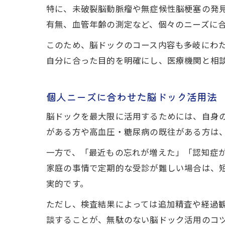
特に、未破裂脳動脈瘤や無症候性脳梗塞の発
有無、血管年齢の測定など、個々のニーズに
このため、脳ドックのコース内容も多岐にわた
自分に合った目的を明確にし、医療機関と相
個人ニーズに合わせた脳ドック活用法
脳ドックを最大限に活用するためには、自身
がある方や高血圧・糖尿病の既往がある方は
一方で、「最近もの忘れが増えた」「認知症
家庭の事情で定期的な受診が難しい場合は、短
実的です。
ただし、検査結果によっては追加精査や経過
談することが、無駄のない脳ドック活用のコ