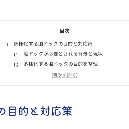
目次
多様化する脳ドックの目的と対応策
脳ドックが必要とされる背景と現状
多様化する脳ドックの目的を整理
個人ニーズに合わせた脳ドック活用法
脳ドックで変わる予防医療の考え方
脳ドックと記憶力の関係を知る意義
脳ドックで明らかにする将来リスクとは
の目的と対応策
脳ドックが明らかにする疾患リスクの種類
未破裂脳動脈瘤発見に脳ドックが果たす役割