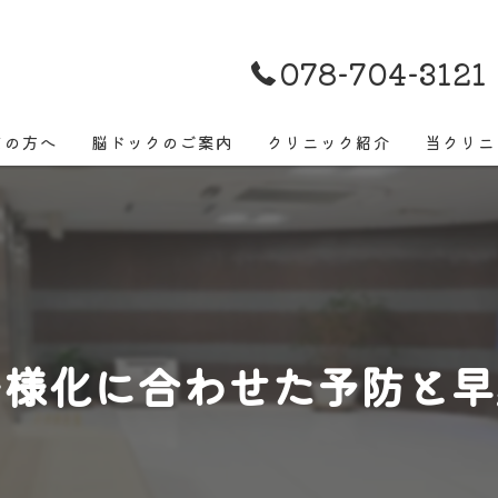
078-704-3121
ての方へ
脳ドックのご案内
クリニック紹介
当クリニ
脳ドック
早期発見
脳ドックでよくあるご質問
脳卒中
脳ドックでみつかる病気
頭痛
多様化に合わせた予防と早
めまい
物忘れ