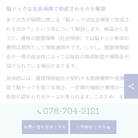
脳ドックは社会保険で助成されるのか解説
多くの方が疑問に感じる「脳ドックは社会保険で助成さ
れるのか？」という点について解説します。結論から言
うと、通常の健康保険（社会保険）では脳ドック単体の
費用は原則として保険適用外です。しかし、健康保険組
合や一部の自治体によっては独自の助成制度や補助金が
設けられている場合があります。
具体的には、健康保険組合が契約する医療機関や提携施
設で脳ドックを受ける場合、一定額の補助や費用の一部
負担が認められるケースが見られます。このため、まず
はご自身が加入している保険組合や自治体の公式情報を
078-704-3121
確認し、脳ドック助成の有無・条件を調べることが大切
です。
お問い合わせはこちら
ご予約はこちら
また、助成を受ける際には指定医療機関や申請期限、必