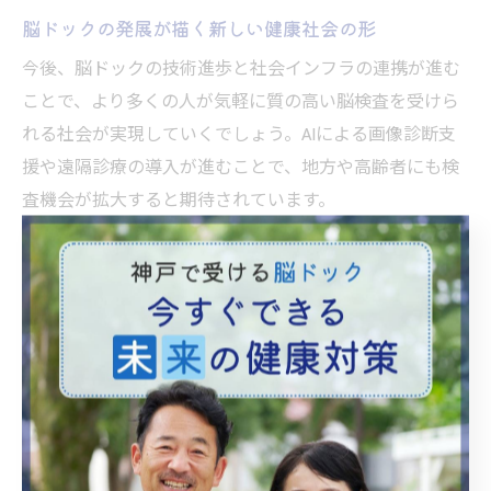
脳ドックの発展が描く新しい健康社会の形
今後、脳ドックの技術進歩と社会インフラの連携が進む
ことで、より多くの人が気軽に質の高い脳検査を受けら
れる社会が実現していくでしょう。AIによる画像診断支
援や遠隔診療の導入が進むことで、地方や高齢者にも検
査機会が拡大すると期待されています。
また、企業の福利厚生や健康経営の一環として脳ドック
を取り入れる動きも広がっています。従業員の健康管理
を強化することで、労働生産性の向上や医療費の削減と
いった経済的効果も生まれています。実際、定期的な脳
ドック受診を義務化する企業も増加傾向です。
このように、脳ドックの発展は個人の健康と社会全体の
健全性を両立させる新しい健康社会の形を描いていま
す。今後も制度の充実や技術革新を活用し、安心して暮