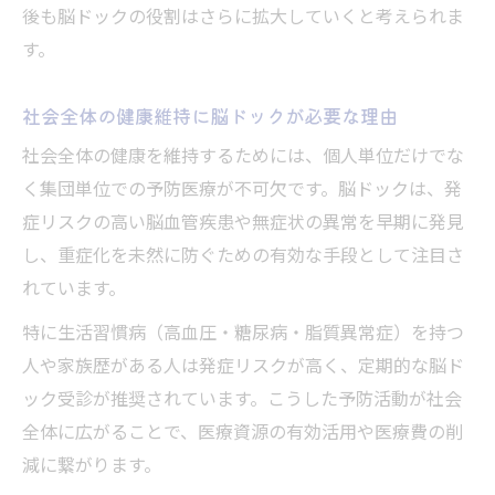
補助制度を賢く使った脳ドック受診の工夫
後も脳ドックの役割はさらに拡大していくと考えられま
社会保険と補助制度を活かした脳ドックの
す。
受け方
社会全体の健康維持に脳ドックが必要な理由
自治体補助を利用した脳ドック受診のメリ
ット
社会全体の健康を維持するためには、個人単位だけでな
く集団単位での予防医療が不可欠です。脳ドックは、発
補助制度を活用すれば脳ドックも身近に受
症リスクの高い脳血管疾患や無症状の異常を早期に発見
診可能
し、重症化を未然に防ぐための有効な手段として注目さ
自分に合う脳ドックを選ぶための比較ポイント
れています。
脳ドック比較で重視したい検査内容の違い
特に生活習慣病（高血圧・糖尿病・脂質異常症）を持つ
CTとMRIの違いから選ぶ脳ドックのコツ
人や家族歴がある人は発症リスクが高く、定期的な脳ド
脳ドック検査方式の比較で自分に最適な選
ック受診が推奨されています。こうした予防活動が社会
択
全体に広がることで、医療資源の有効活用や医療費の削
生活習慣や家族歴で脳ドックの必要度を判
減に繋がります。
断