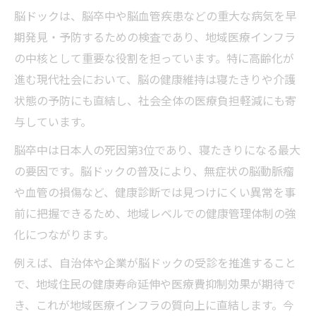
活用法
脳ドックは、脳卒中や脳血管疾患などの重大な病気を早
脳ドックが支える未来の健康基盤とは
期発見・予防するための検査であり、地域医療インフラ
脳ドック受診がもたらす長期的な健康基盤
の中核として重要な役割を担っています。特に高齢化が
の構築
進む現代社会において、脳の健康維持は寝たきりや介護
予防医療の要として脳ドックが注目される
状態の予防にも直結し、社会全体の医療負担軽減にも寄
背景
与しています。
脳ドックによる早期発見が未来の健康を支
脳卒中は日本人の死因第3位であり、寝たきりになる最大
える
の要因です。脳ドックの普及により、無症状の脳動脈瘤
社会インフラ強化と脳ドック普及の相乗効
や血管の損傷など、健康診断では見つけにくい異常を事
果
前に把握できるため、地域レベルでの健康管理体制の強
脳ドックの発展が描く新しい健康社会の形
化につながります。
補助制度を利用した脳ドック受診のコツ
例えば、自治体や企業が脳ドックの受診を推進すること
脳ドック補助制度の種類と活用ポイント解
で、地域住民の健康寿命延伸や医療費抑制効果が期待で
説
き、これが地域医療インフラの質向上に直結します。今