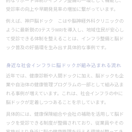
的なサポート体制がインフラ整備の一環として機能し、
インフラ整備が脳ドック受診環境に与える
受診率の向上や早期発見率の増加に繋がっています。
影響
例えば、神戸脳ドック こはや脳神経外科クリニックの
脳ドックと地域医療体制の関連性を知る
ように最新鋭の3テスラMRIを導入し、地域住民が安心し
脳ドックの普及を支える社会インフラの現
て受診できる体制を整えることは、インフラ整備と脳ド
状
ック普及の好循環を生み出す具体的な事例です。
インフラとして脳ドックが広がる理由を解
説
身近な社会インフラに脳ドックが組み込まれる流れ
近年では、健康診断や人間ドックに加え、脳ドックも企
業や自治体の健康管理プログラムの一部として組み込ま
れる事例が増えています。これは、社会インフラの中に
脳ドックが定着しつつあることを示しています。
具体的には、健康保険組合や会社の補助を活用して脳ド
ックを受診できる制度が整備されており、従業員やその