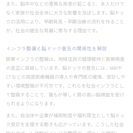
また、脳卒中などの重篤な疾患が起こると、本人だけで
脳ドック選びの基準は費用だけでは決まら
なく家族や社会全体に大きな影響を及ぼします。脳ドッ
ない
クの活用により、早期発見・早期治療の流れを作ること
社会保険を活用した脳ドックの受け方解説
が、社会の健全な発展に寄与する理由です。
社会保険利用で脳ドック受診時の負担を軽
減
インフラ整備と脳ドック普及の関係性を解説
脳ドックは社会保険で助成されるのか解説
医療インフラの整備は、地域住民の健康維持と医療格差
健康保険組合の仕組みを使った脳ドックの
の是正に直結しています。脳ドックの普及には、MRIや
申請法
CTなどの高度医療機器の導入や専門医の確保、受診しや
企業の福利厚生で脳ドックを受けるメリッ
すい環境整備が不可欠です。これらを社会インフラとし
ト
て整備することで、誰もが等しく質の高い脳検査を受け
社会保険対応脳ドック受診の手順と注意点
られるようになります。
脳ドック受診前に知りたいインフラとの関わり
また、自治体や企業が補助制度や福利厚生として脳ドッ
脳ドック受診前に社会インフラの仕組みを
ク受診を支援する動きも広がっています。こうした社会
理解