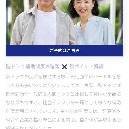
らせる社会の実現に向けて脳ドックの役割はますます重
要になるでしょう。
補助制度を利用した脳ドック受診のコ
ツ
ご予約はこちら
ご予約はこちら
脳ドック補助制度の種類と活用ポイント解説
脳ドックの受診を検討する際、費用面でのハードルを感
じる方も多いのではないでしょうか。実際、脳ドックは
健康診断や一般的な人間ドックと比較して費用が高額に
なりがちですが、社会インフラの一環として様々な補助
制度が用意されています。主な補助制度には、健康保険
組合や企業の福利厚生による補助、自治体が実施する助
成制度などがあります。