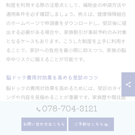
制度を利用する際の注意点として、補助金の申請方法や
適用条件を必ず確認しましょう。例えば、健康保険組合
のホームページで申請書をダウンロードし、受診後に提
出する必要がある場合や、家族割引が事前予約のみ対象
となるケースもあります。こうした制度を上手に利用す
ることで、家計への負担を最小限に抑えつつ、家族の脳
卒中リスクに備えることが可能です。
脳ドック費用対効果を高める受診のコツ
脳ドックの費用対効果を高めるためには、受診のタイミ
ングや内容を見極めることが重要です。家族歴や既往歴
078-704-3121
がある場合は、早めに脳ドックを受けることでリスクを
早期に発見し、将来的な医療費の増加を防ぐことができ
お問い合わせはこちら
ご予約はこちら
ます。また、生活習慣病の診断や治療と組み合わせて受
診することで、より総合的な健康管理が可能になりま