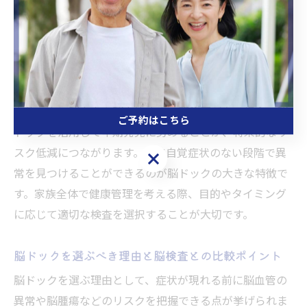
ックは、主に無症状の方を対象に脳卒中や脳腫瘍などの
リスクを早期に発見する予防的な検査です。一方、脳検
査はめまいやふらつき、頭痛など具体的な症状がある場
合に医師の判断で実施される診断目的の検査となりま
す。
家族の中に脳卒中や脳血管疾患の既往歴がある場合、脳
ご予約はこちら
ドックを活用して早期発見に努めることが、将来的なリ
スク低減につながります。特に自覚症状のない段階で異
ご予約はこちら
常を見つけることができるのが脳ドックの大きな特徴で
す。家族全体で健康管理を考える際、目的やタイミング
に応じて適切な検査を選択することが大切です。
脳ドックを選ぶべき理由と脳検査との比較ポイント
脳ドックを選ぶ理由として、症状が現れる前に脳血管の
異常や脳腫瘍などのリスクを把握できる点が挙げられま