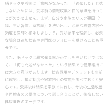
脳ドック受診後に「意味がなかった」「後悔した」と感
脳ドックのデメリットを理解して安心受診
じないためには、受診前の情報収集と目的意識を持つこ
を目指す
とが欠かせません。まず、自分や家族のリスク要因（年
脳ドックに意味がないと感じる理由と対策
齢、生活習慣、家族歴）を洗い出し、必要な検査内容や
脳ドックで後悔しないためのデメリット整
頻度を医師と相談しましょう。受診結果を理解し、必要
理
な場合は追加検査や専門医のフォローを受けることも重
脳ドックの異常発見率を踏まえた心構え
要です。
家族の不安を減らす脳ドックの選び方と注
また、脳ドックは異常発見率が必ずしも高いわけではな
意点
く、「何も問題がなかった」という結果でも健康維持に
は大きな意味があります。検査費用やデメリットも事前
に確認し、補助制度や家族割引の有無も調べておくと安
心です。受診後は結果を家族で共有し、今後の生活改善
や再検査の必要性について話し合うことが、後悔しない
健康管理の第一歩です。