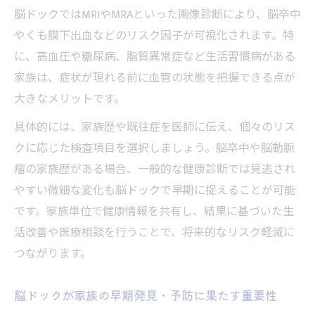
後悔を防ぐ脳ドック受診の判断軸
脳ドックではMRIやMRAといった画像診断により、脳卒中
脳ドック受診で後悔しないための判断ポイ
やくも膜下出血などのリスク因子が可視化されます。特
ント
に、高血圧や糖尿病、脂質異常症など生活習慣病がある
脳ドックは受けない方がいいのか知恵袋情
家族は、症状が現れる前に血管の状態を把握できる点が
報を整理
大きなメリットです。
脳ドック受診を決めるときの家族歴とリス
具体的には、家族歴や既往症を医師に伝え、個々のリス
ク比較
クに応じた検査項目を選択しましょう。脳卒中や脳動脈
脳ドックを受けた方がいい人の特徴と選び
瘤の家族歴がある場合、一般的な健康診断では見逃され
方
やすい微細な変化も脳ドックで早期に捉えることが可能
脳ドックの異常発見率から見る受診の意義
です。家族単位で健康情報を共有し、結果に基づいた生
活改善や医療相談を行うことで、将来的なリスク軽減に
脳ドックと脳検査の違いに注目してみよう
つながります。
脳ドックと脳検査の違いを家族目線で徹底
解説
脳ドックが家族の早期発見・予防に果たす重要性
脳ドックを選ぶべき理由と脳検査との比較