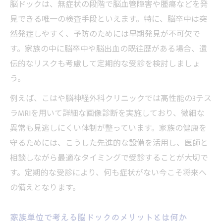
脳ドックは、無症状の段階で脳血管障害や腫瘍などを発
ポイント
見できる唯一の検査手段といえます。特に、脳卒中は突
家族で知っておきたい脳ドックと脳検査の
然発症しやすく、予防のためには早期発見が不可欠で
目的の違い
す。家族の中に脳卒中や脳出血の既往歴がある場合、遺
脳ドックと脳検査の費用や内容の違いを知
伝的なリスクも考慮して定期的な受診を検討しましょ
ろう
う。
脳ドックがもたらす検査以上の安心感につ
例えば、こはや脳神経外科クリニックでは高性能の3テス
いて
ラMRIを用いて詳細な画像診断を実施しており、微細な
家族歴と脳卒中リスクの関係性を探る
異常も見逃しにくい体制が整っています。家族の健康を
脳ドックで家族歴のある方が注意すべきリ
守るためには、こうした先進的な設備を活用し、医師と
スク
相談しながら最適なタイミングで受診することが大切で
脳出血と家族歴の関係を脳ドックで明らか
す。定期的な受診により、何も症状がない今こそ将来へ
にする
の備えとなります。
家族歴と脳卒中リスクを脳ドックでどう評
価するか
家族単位で考える脳ドックのメリットとは何か