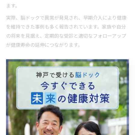
ます。
実際、脳ドックで異常が発見され、早期介入により健康
を維持できた事例も多く報告されています。家族や自分
の将来を見据え、定期的な受診と適切なフォローアップ
が健康寿命の延伸につながります。
脳ドックと脳検査の違いに注目してみ
よう
脳ドックと脳検査の違いを家族目線で徹底解説
脳ドックと脳検査は一見似ているように思われがちです
が、目的や内容に明確な違いがあります。家族の健康を
守る視点から理解しておくことは非常に重要です。脳ド