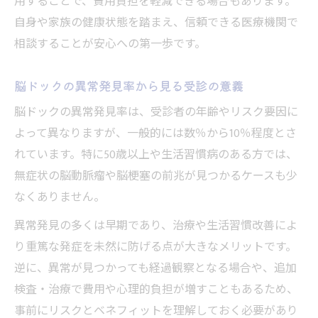
用することで、費用負担を軽減できる場合もあります。
自身や家族の健康状態を踏まえ、信頼できる医療機関で
相談することが安心への第一歩です。
脳ドックの異常発見率から見る受診の意義
脳ドックの異常発見率は、受診者の年齢やリスク要因に
よって異なりますが、一般的には数％から10％程度とさ
れています。特に50歳以上や生活習慣病のある方では、
無症状の脳動脈瘤や脳梗塞の前兆が見つかるケースも少
なくありません。
異常発見の多くは早期であり、治療や生活習慣改善によ
り重篤な発症を未然に防げる点が大きなメリットです。
逆に、異常が見つかっても経過観察となる場合や、追加
検査・治療で費用や心理的負担が増すこともあるため、
事前にリスクとベネフィットを理解しておく必要があり