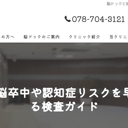
脳ドックと
078-704-3121
ての方へ
脳ドックのご案内
クリニック紹介
当クリニ
脳ドック
早期発見
脳ドックでよくあるご質問
脳卒中
脳ドックでみつかる病気
頭痛
で脳卒中や認知症リスクを
めまい
る検査ガイド
物忘れ