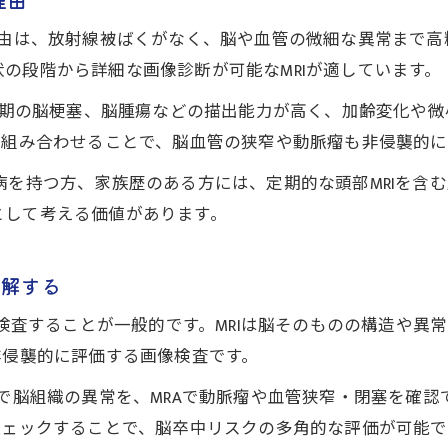
脳ドック受診後に取り組むべき健康習慣とは
理由は、放射線被ばくがなく、脳や血管の微細な異常まで
の段階から詳細な画像診断が可能なMRIが適しています。
や初期の脳梗塞、脳腫瘍などの描出能力が高く、加齢変化や
と組み合わせることで、脳血管の狭窄や動脈瘤も非侵襲的
病を持つ方、家族歴のある方には、定期的な頭部MRIを含
として考える価値があります。
理解する
て検査することが一般的です。MRIは脳そのものの構造や
非侵襲的に評価する画像検査です。
で脳組織の異常を、MRAで動脈瘤や血管狭窄・閉塞を確認
チェックすることで、脳卒中リスクの多角的な評価が可能で