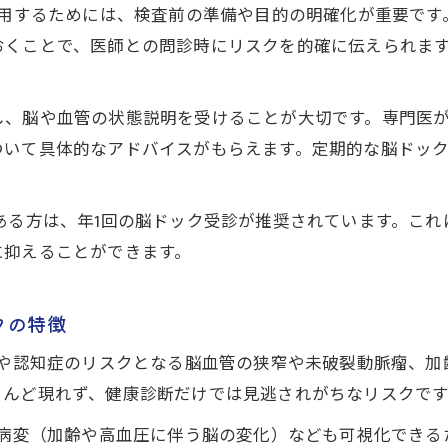
活用するためには、検査前の準備や目的の明確化が重要で
脳ドックのMRA検査がリスク予測に与える効果
くことで、医師との問診時にリスクを的確に伝えられます
頭部MRIとMRAの違いを予防医療の視点から解説
無症状でも脳ドックで見逃さない疾患
し、脳や血管の状態説明を受けることが大切です。専門医
脳ドックで早期発見できる無症状の疾患とは
ついて具体的なアドバイスがもらえます。定期的な脳ドッ
頭部MRIが無症状の脳卒中リスクを見逃さない理由
脳ドックで自覚症状なく進行する病気を防ぐ方法
ある方は、年1回の脳ドック受診が推奨されています。こ
頭部MRIで発見される無症候性脳梗塞の特徴
に抑えることができます。
脳ドックで見つかる脳動脈瘤や微小出血について
脳卒中のリスク把握には頭部MRIが有効
クの特徴
脳ドックの頭部MRIで脳卒中リスクを客観的に評価
中や認知症のリスクとなる脳血管の狭窄や未破裂動脈瘤、
頭部MRIが脳卒中予防に果たす役割とメリット
とんど現れず、健康診断だけでは見逃されがちなリスクです
脳ドックで脳卒中の兆候を見逃さないための検査
質病変（加齢や高血圧に伴う脳の変化）なども可視化でき
頭部MRIとMRAの組み合わせがリスク評価を高める