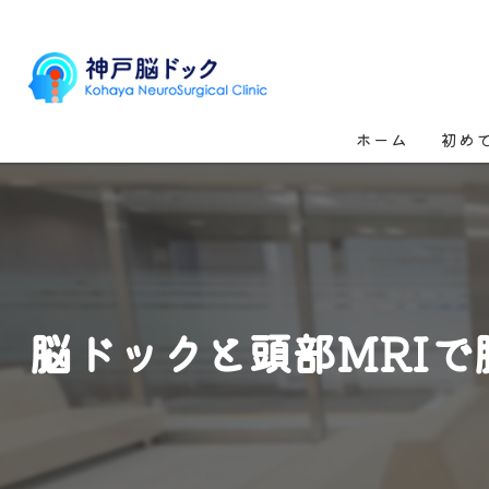
ホーム
初め
脳ドックと頭部MRI