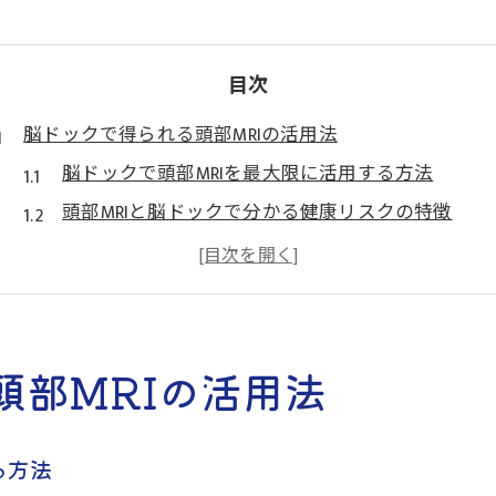
目次
脳ドックで得られる頭部MRIの活用法
脳ドックで頭部MRIを最大限に活用する方法
頭部MRIと脳ドックで分かる健康リスクの特徴
脳ドックの頭部MRIが発見できる疾患の実例
脳ドック受診時に頭部MRIを選ぶべき理由
頭部MRIとMRAの違いを脳ドックで理解する
頭部MRIとMRAが担う予防医療の役割
頭部MRIの活用法
脳ドックで活用される頭部MRIとMRAの意義とは
MRIとMRAの同時検査が脳ドックで重要な理由
る方法
頭部MRIとMRAで予防できる脳血管疾患のポイント