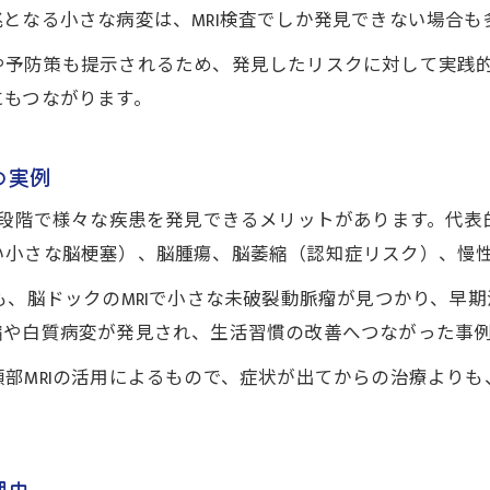
となる小さな病変は、MRI検査でしか発見できない場合も
脳ドックで脳卒中を未然に防ぐためのコツ
や予防策も提示されるため、発見したリスクに対して実践
脳ドック受診時のMRA検査の特徴と注意点
にもつながります。
脳ドックのMRA検査で得られる情報の詳細
頭部MRIとMRAの同時検査を選ぶ際の注意点
の実例
MRA検査の特徴を脳ドックで理解するポイント
の段階で様々な疾患を発見できるメリットがあります。代
脳ドックのMRA検査費用や検査内容の基本知識
い小さな脳梗塞）、脳腫瘍、脳萎縮（認知症リスク）、慢
脳ドックでMRA検査を受けるときの留意事項
も、脳ドックのMRIで小さな未破裂動脈瘤が見つかり、早
ご予約はこちら
ご予約はこちら
これから始める脳ドックで健康を守る方法
縮や白質病変が発見され、生活習慣の改善へつながった事
脳ドックと頭部MRIで始める健康管理の第一歩
部MRIの活用によるもので、症状が出てからの治療より
脳ドック受診のタイミングと頭部MRI活用術
生活習慣改善と脳ドックの効果的な組み合わせ
頭部MRIとMRAを活用した予防的な健康戦略
理由