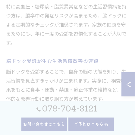
特に高血圧・糖尿病・脂質異常症などの生活習慣病を持
つ方は、脳卒中の発症リスクが高まるため、脳ドックに
よる定期的なチェックが推奨されます。家族の健康を守
るためにも、年に一度の受診を習慣化することが大切で
す。
脳ドック受診が生む生活習慣改善の連鎖
脳ドックを受診することで、自身の脳の状態を知り、生
活習慣を見直すきっかけが生まれます。実際に、検査結
果をもとに食事・運動・禁煙・適正体重の維持など、具
体的な改善行動に取り組む方が増えています。
078-704-3121
なぜなら、検査を通じて自身のリスクが「見える化」さ
れることで、日常生活の中での健康意識が高まるからで
お問い合わせはこちら
ご予約はこちら
す。例えば、血圧や血糖値の管理に気を配るようになっ