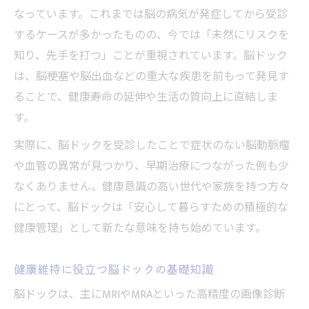
法
なっています。これまでは脳の病気が発症してから受診
するケースが多かったものの、今では「未然にリスクを
脳ドック受診後の生活習慣改善ポイント
知り、先手を打つ」ことが重視されています。脳ドック
脳ドックが促す毎日の健康意識の高め方
は、脳梗塞や脳出血などの重大な疾患を前もって発見す
自覚症状ゼロでも脳ドックが重要な理由
ることで、健康寿命の延伸や生活の質向上に直結しま
症状がなくても脳ドック受診が必要な背景
す。
脳ドックが無症状のリスク発見に強い理由
実際に、脳ドックを受診したことで症状のない脳動脈瘤
自覚症状なしでも脳ドックで未来を守る
や血管の異常が見つかり、早期治療につながった例も少
早期発見に役立つ脳ドックの重要性
なくありません。健康意識の高い世代や家族を持つ方々
脳ドックが安心感を与えるメカニズム
にとって、脳ドックは「安心して暮らすための積極的な
健康診断との違いを知り脳ドックを活かす
健康管理」として新たな意味を持ち始めています。
脳ドックと健康診断の決定的な違いを理解
健康維持に役立つ脳ドックの基礎知識
健康診断だけでは分からない脳ドックの役
割
脳ドックは、主にMRIやMRAといった高精度の画像診断