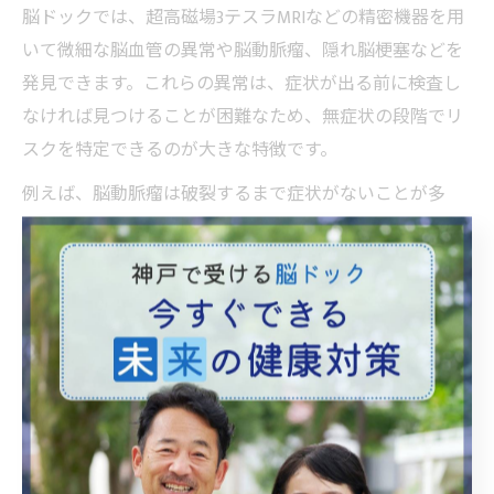
脳ドックでは、超高磁場3テスラMRIなどの精密機器を用
いて微細な脳血管の異常や脳動脈瘤、隠れ脳梗塞などを
発見できます。これらの異常は、症状が出る前に検査し
なければ見つけることが困難なため、無症状の段階でリ
スクを特定できるのが大きな特徴です。
例えば、脳動脈瘤は破裂するまで症状がないことが多
く、発見が遅れると命に関わるケースもあります。脳ド
ックによる定期的なチェックは、こうした突然の発症リ
スクを未然に防ぐための有効な手段です。
自覚症状なしでも脳ドックで未来を守る
自覚症状がない段階で脳ドックを受けることは、自分自
身や家族の将来を守るための備えになります。脳卒中は
後遺症や寝たきりの原因となりやすく、発症後の生活の