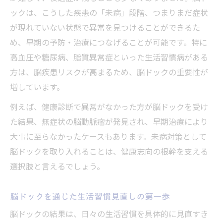
脳ドックが実現する未来の安心と健康
ックは、こうした疾患の「未病」段階、つまりまだ症状
予防医学としての脳ドックの価値に注目
が現れていない状態で異常を見つけることができるた
め、早期の予防・治療につなげることが可能です。特に
脳ドック受診が生む生活習慣改善の連鎖
高血圧や糖尿病、脂質異常症といった生活習慣病がある
脳ドックの継続受診がもたらす安心感
方は、脳疾患リスクが高まるため、脳ドックの重要性が
将来を見据えた脳ドックの予防メリット
増しています。
例えば、健康診断で異常がなかった方が脳ドックを受け
た結果、無症状の脳動脈瘤が発見され、早期治療により
大事に至らなかったケースもあります。未病対策として
脳ドックを取り入れることは、健康志向の根幹を支える
選択肢と言えるでしょう。
脳ドックを通じた生活習慣見直しの第一歩
脳ドックの結果は、日々の生活習慣を具体的に見直すき