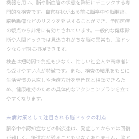
機器を用い、脳や脳血管の状態を詳細にチェックする専
脳ドックが特化する脳疾患リスクの見極め
門的な検査です。自覚症状が出る前に脳卒中や脳腫瘍、
方
脳動脈瘤などのリスクを発見することができ、予防医療
健康診断を補う脳ドックの有効活用法
の観点から非常に有効とされています。一般的な健康診
脳ドックが提供する専門的な安心感
断や人間ドックでは見逃されがちな脳の異常も、脳ドッ
家族を守るための脳ドック活用法
クなら早期に把握できます。
家族の健康管理に脳ドックが果たす役割
検査は短時間で負担も少なく、忙しい社会人や高齢者に
遺伝リスクを考慮した脳ドック受診のすす
も受けやすい点が特徴です。また、検査の結果をもとに
め
生活習慣の見直しや治療方針を専門医と相談できるた
脳ドック結果を家族の予防習慣に活かす方
め、健康維持のための具体的なアクションプランを立て
法
やすくなります。
家族の将来を守る脳ドック受診のタイミン
グ
未病対策として注目される脳ドックの利点
脳ドックが家族の介護負担を減らす理由
脳卒中や認知症などの脳疾患は、発症してからでは回復
将来の安心へつながる脳ドックの予防力
が難しく、後遺症が残ることも少なくありません。脳ド