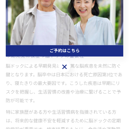
質を大きく左右します。
健康診断や人間ドックだけでは把握しきれない脳・脳血
管の異常も、脳ドックなら早期に発見しやすいです。実
際に、無症状のうちに脳動脈瘤や脳梗塞のリスクが見つ
かり、早期治療に繋がったという声も多く聞かれます。
ご予約はこちら
早期発見に役立つ脳ドックの重要性
ご予約はこちら
脳ドックによる早期発見は、重篤な脳疾患を未然に防ぐ
鍵となります。脳卒中は日本における死亡原因第3位であ
り、寝たきりの最大要因です。こうした疾患は早期にリ
スクを把握し、生活習慣の改善や治療に繋げることで予
防が可能です。
特に家族歴がある方や生活習慣病を指摘されている方
は、将来的な健康不安を軽減するために脳ドックの定期