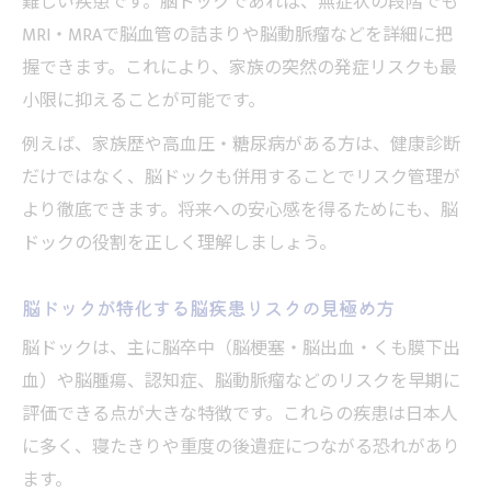
難しい疾患です。脳ドックであれば、無症状の段階でも
MRI・MRAで脳血管の詰まりや脳動脈瘤などを詳細に把
握できます。これにより、家族の突然の発症リスクも最
小限に抑えることが可能です。
例えば、家族歴や高血圧・糖尿病がある方は、健康診断
だけではなく、脳ドックも併用することでリスク管理が
より徹底できます。将来への安心感を得るためにも、脳
ドックの役割を正しく理解しましょう。
脳ドックが特化する脳疾患リスクの見極め方
脳ドックは、主に脳卒中（脳梗塞・脳出血・くも膜下出
血）や脳腫瘍、認知症、脳動脈瘤などのリスクを早期に
評価できる点が大きな特徴です。これらの疾患は日本人
に多く、寝たきりや重度の後遺症につながる恐れがあり
ます。