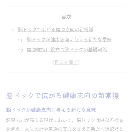
目次
脳ドックで広がる健康志向の新常識
脳ドックが健康志向に与える新たな意味
健康維持に役立つ脳ドックの基礎知識
未病対策として注目される脳ドックの利点
脳ドックを通じた生活習慣見直しの第一歩
健康志向時代に脳ドックが選ばれる理由
生活習慣を見直す第一歩は脳ドック受診から
脳ドックで広がる健康志向の新常識
脳ドック受診が生活習慣改善の契機になる
理由
脳ドックが健康志向に与える新たな意味
脳ドックで見える生活習慣病リスクの正体
健康志向が高まる現代において、脳ドックは単なる検査
生活習慣の見直しに脳ドックを活用する方
を超え、人生設計や家族の安心を支える新たな選択肢と