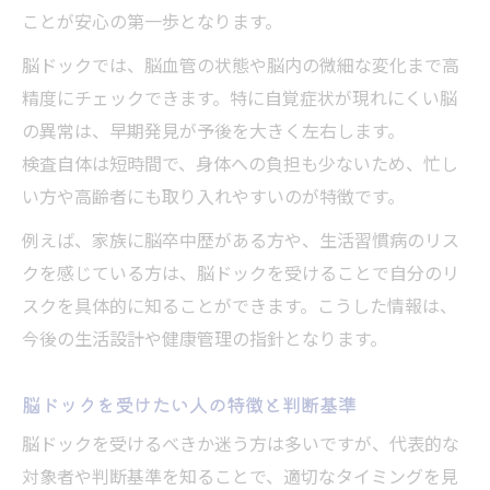
脳ドック受診は本当に毎年必要なのか検証
ことが安心の第一歩となります。
脳ドックの受診頻度は年齢やリスクで変わ
脳ドックでは、脳血管の状態や脳内の微細な変化まで高
る
精度にチェックできます。特に自覚症状が現れにくい脳
脳ドックを毎年受ける必要性と根拠を解説
の異常は、早期発見が予後を大きく左右します。
脳ドック受診間隔の決め方と実践ポイント
検査自体は短時間で、身体への負担も少ないため、忙し
脳ドック費用と頻度の最適なバランスとは
い方や高齢者にも取り入れやすいのが特徴です。
脳ドックを受けない方がいい場合の判断基
例えば、家族に脳卒中歴がある方や、生活習慣病のリス
準
クを感じている方は、脳ドックを受けることで自分のリ
認知症予防のために今できる生活習慣とは
スクを具体的に知ることができます。こうした情報は、
脳ドックでわかる認知症リスクと予防法
今後の生活設計や健康管理の指針となります。
脳を若く保つ生活習慣と脳ドックの活用法
認知症予防に役立つ脳ドック受診の意味
脳ドックを受けたい人の特徴と判断基準
脳ドック受診後の実践的な生活改善ポイン
脳ドックを受けるべきか迷う方は多いですが、代表的な
ト
対象者や判断基準を知ることで、適切なタイミングを見