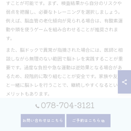
すことが可能です。まず、検査結果から自分のリスクや
弱点を把握し、必要なトレーニングを選択しましょう。
例えば、脳血管の老化傾向が見られる場合は、有酸素運
動や頭を使うゲームを組み合わせることが推奨されま
す。
また、脳ドックで異常が指摘された場合には、医師と相
談しながら無理のない範囲で脳トレを実践することが重
要です。過度な負担や急な運動は逆効果となる場合があ
るため、段階的に取り組むことが安全です。家族や友人
と一緒に脳トレを行うことで、継続しやすくなるという
メリットもあります。
078-704-3121
脳ドックの定期受診を通じて、脳トレの効果を客観的に
評価し、必要に応じてメニューを調整することで、より
お問い合わせはこちら
ご予約はこちら
効果的な老後対策が実現します。検査と実践を繰り返す