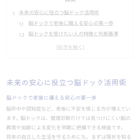
未来の安心に役立つ脳ドック活用術
脳ドックで老後に備える安心の第一歩
脳ドックを受けたい人の特徴と判断基準
脳ドックの効果と費用のバランスを考える
脳ドックで早期発見がもたらす安心感
脳ドック受診で生活習慣改善のきっかけに
老後対策に脳ドックが欠かせない理由とは
未来の安心に役立つ脳ドック活用術
脳ドックが老後の健康維持に役立つ根拠
脳ドックで老後に備える安心の第一歩
脳ドックで認知症や脳卒中を早期予防
脳ドックと健康診断の違いを徹底比較
脳卒中や認知症など、老後に不安を感じる方が増えてい
ます。脳ドックは、健康診断だけでは見つけにくい脳の
脳ドック受診が家族の安心につながる理由
異常や加齢による変化を早期に把握できる検査です。
脳ドックを活用した自立した生活の実現
将来の自立した生活を守るためにも、まずは現状を知る