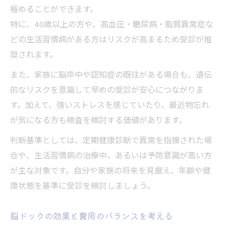
脳ドックと運動・食事習慣の関係性を解説
極めることができます。
特に、40歳以上の方や、高血圧・糖尿病・脂質異常症な
自宅でできる脳トレと脳ドックの相乗効果
どの生活習慣病がある方はリスクが高まるため受診が推
脳ドックと脳トレの相互作用で老後対策強
奨されます。
化
また、家族に脳卒中や認知症の既往がある場合も、遺伝
高齢者の脳トレ効果と脳ドック受診の意義
的なリスクを意識して早めの受診が安心につながりま
脳ドックから始める自宅での脳トレ習慣
す。加えて、強いストレスを感じていたり、最近物忘れ
脳ドック活用で脳トレの効果を最大化する
が気になる方も検査を検討する価値があります。
方法
判断基準としては、定期健康診断で異常を指摘された場
脳ドック×脳トレで家族と健康寿命をのばす
合や、生活習慣病の治療中、あるいは予防意識が高い方
後悔しない脳ドック活用で健康長寿を目指す
が主な対象です。自分や家族の将来を見据え、年齢や健
脳ドック受診で後悔しないための工夫と視
康状態を基準に受診を検討しましょう。
点
脳ドックの経験を老後の安心感につなげる
脳ドックの効果と費用のバランスを考える
方法