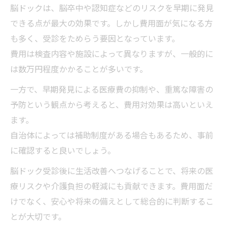
脳ドックは、脳卒中や認知症などのリスクを早期に発見
脳ドック結果を活かした健康長寿の実践ポ
できる点が最大の効果です。しかし費用面が気になる方
イント
も多く、受診をためらう要因となっています。
脳ドック活用で家族全員の安心を守るコツ
費用は検査内容や施設によって異なりますが、一般的に
脳ドックと老後対策の継続で後悔を防ぐ秘
は数万円程度かかることが多いです。
訣
一方で、早期発見による医療費の抑制や、重篤な障害の
予防という観点から考えると、費用対効果は高いといえ
ます。
自治体によっては補助制度がある場合もあるため、事前
に確認すると良いでしょう。
脳ドック受診後に生活改善へつなげることで、将来の医
療リスクや介護負担の軽減にも貢献できます。費用面だ
けでなく、安心や将来の備えとして総合的に判断するこ
とが大切です。