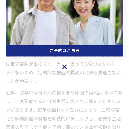
の活用が重要です。加齢や生活習慣の影響を考慮し、医
師と相談しながら最適な受診間隔を決めることが老後対
策の第一歩となります。
脳ドックを毎年受ける必要性と根拠を解説
脳ドックを毎年受けることには、脳卒中や認知症の早期
ご予約はこちら
発見・予防という大きなメリットがあります。脳の病気
は自覚症状が出にくく、異常があっても気づかないケー
ご予約はこちら
スが多いため、定期的な検査で異変の兆候を見逃さない
ことが重要です。
近年、脳卒中は日本人の寝たきり原因の第1位となってお
り、一度発症すると日常生活に大きな支障をきたすリス
クがあります。毎年の脳ドック受診によって、血管の変
化や脳動脈瘤の有無を継続的にチェックし、必要な生活
習慣の見直しや治療を早期に開始できる点が根拠となり