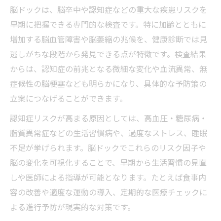
脳ドックは、脳卒中や認知症などの重大な疾患リスクを
早期に把握できる専門的な検査です。特に加齢とともに
増加する脳血管障害や脳萎縮の兆候を、健康診断では見
逃しがちな段階から発見できる点が特徴です。検査結果
からは、認知症の前兆となる微細な変化や血流異常、無
症候性の脳梗塞なども明らかになり、具体的な予防策の
立案につなげることができます。
認知症リスクが高まる原因としては、高血圧・糖尿病・
脂質異常症などの生活習慣病や、過度なストレス、睡眠
不足が挙げられます。脳ドックでこれらのリスク因子や
脳の変化を可視化することで、早期から生活習慣の見直
しや医師による指導が可能となります。たとえば食事内
容の改善や適度な運動の導入、定期的な医療チェックに
よる進行予防が現実的な対策です。