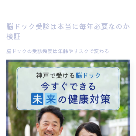
脳ドック受診は本当に毎年必要なのか
検証
脳ドックの受診頻度は年齢やリスクで変わる
脳ドックの受診頻度は、年齢や個人の健康リスクによっ
て大きく異なります。特に40歳を過ぎると、脳卒中や認
知症の発症リスクが高まるため、定期的な検査が推奨さ
れます。高血圧や糖尿病、脂質異常症などの生活習慣病
を持つ方や、家族に脳血管疾患の既往がある場合は、よ
り短い間隔での受診が望ましいとされています。
また、健康診断では把握しきれない脳血管の異常や脳動
脈瘤といった異常を早期に発見するためにも、脳ドック