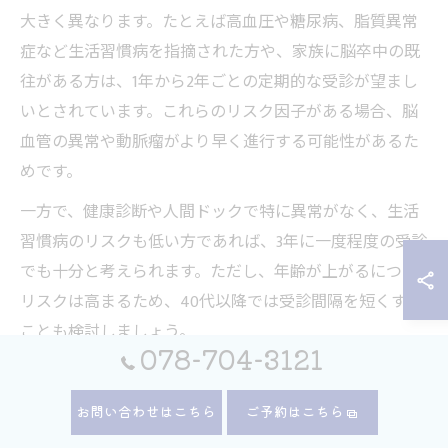
大きく異なります。たとえば高血圧や糖尿病、脂質異常
症など生活習慣病を指摘された方や、家族に脳卒中の既
往がある方は、1年から2年ごとの定期的な受診が望まし
いとされています。これらのリスク因子がある場合、脳
血管の異常や動脈瘤がより早く進行する可能性があるた
めです。
一方で、健康診断や人間ドックで特に異常がなく、生活
習慣病のリスクも低い方であれば、3年に一度程度の受診
でも十分と考えられます。ただし、年齢が上がるにつれ
リスクは高まるため、40代以降では受診間隔を短くする
ことも検討しましょう。
078-704-3121
実際に、脳ドックを受けた方からは「自分では気付かな
かった動脈瘤が見つかり、早期治療につながった」「家
お問い合わせはこちら
ご予約はこちら
族歴があり不安だったが、定期的な検査で安心できた」