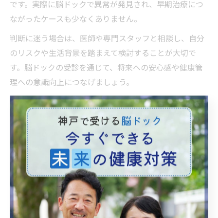
です。実際に脳ドックで異常が発見され、早期治療につ
ながったケースも少なくありません。
判断に迷う場合は、医師や専門スタッフと相談し、自分
のリスクや生活背景を踏まえて検討することが大切で
す。脳ドックの受診を通じて、将来への安心感や健康管
理への意識向上につなげましょう。
躊躇や後悔の声から見る検査の本質
脳ドック後悔の声に見られる主な理由
脳ドックを受けた後に「後悔した」と感じる方の多く
は、検査で異常が見つからなかった場合や、費用対効果
に疑問を持った場合が挙げられます。特に自覚症状がな
い状態で受診し、結果が異常なしであった場合「意味が