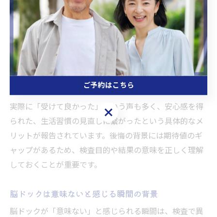
なかったのでは」と考えるケースが多いです。
しかし、脳の病気は症状が出にくいまま進行することが
あり、異常が見つからないという結果自体が健康を確認
できた証ともいえます。また、脳卒中などは発症後の後
遺症リスクが高く、早期発見・予防の観点からも定期的
ご予約はこちら
な脳ドックの意義は大きいです。
実際に「受けて良かった」という声も多く、安心感を得
ご予約はこちら
られた、生活習慣の見直しに繋がったという具体的なメ
リットが報告されています。後悔の背景には期待値のギ
ャップがあるため、検査目的や結果の意味を正しく理解
しておくことが重要です。
脳ドックは意味ないと感じる瞬間の背景
脳ドックが「意味ない」と感じられる瞬間は、検査で異