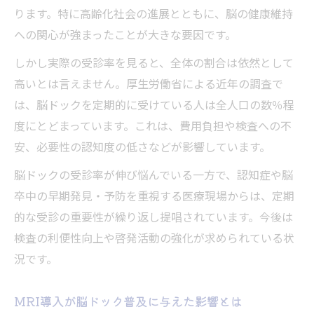
ります。特に高齢化社会の進展とともに、脳の健康維持
準
への関心が強まったことが大きな要因です。
脳ドックが本当に必要なケースの見極め方
しかし実際の受診率を見ると、全体の割合は依然として
躊躇や後悔の声から見る検査の本質
高いとは言えません。厚生労働省による近年の調査で
脳ドック後悔の声に見られる主な理由
は、脳ドックを定期的に受けている人は全人口の数％程
脳ドックは意味ないと感じる瞬間の背景
度にとどまっています。これは、費用負担や検査への不
脳ドック受けない方がいいと思う不安要因
安、必要性の認知度の低さなどが影響しています。
検査で異常発見時の心理的な負担とは
脳ドックの受診率が伸び悩んでいる一方で、認知症や脳
躊躇する人が知るべき脳ドックの本質
卒中の早期発見・予防を重視する医療現場からは、定期
異常発見率とデメリットへの向き合い方
的な受診の重要性が繰り返し提唱されています。今後は
脳ドック異常発見率の実態を解説
検査の利便性向上や啓発活動の強化が求められている状
脳ドックのデメリットと現実的な対策法
況です。
脳ドックが意味ないとされる理由の考察
MRI導入が脳ドック普及に与えた影響とは
異常発見時のその後の対応方法とは