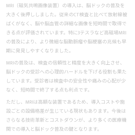
脳ドック受診で後悔しないための心得
MRI（磁気共鳴画像装置）の導入は、脳ドックの普及を
大きく後押ししました。従来のCT検査と比べて放射線被
脳ドック受診は何年おきが理想か検討
ばくがなく、脳や脳血管の詳細な画像を短時間で取得で
脳ドック何年おきが最適か専門家の見解
きる点が評価されています。特に3テスラなど高磁場MRI
異常なしの場合の脳ドック受診頻度の目安
の普及により、より微細な脳動脈瘤や脳梗塞の兆候も早
リスク別に見る脳ドック受診タイミング
期に発見しやすくなりました。
60代以降の脳ドックの頻度と注意点
MRIの普及は、検査の信頼性と精度を大きく向上させ、
脳ドックの受診間隔と健康維持の関係
脳ドックの受診への心理的ハードルを下げる役割も果た
安心につながる脳ドック活用のコツ
しています。受診者は検査中の安全性や痛みの心配が少
脳ドックを安心して受けるための準備法
なく、短時間で終了する点も利点です。
脳ドックの活用で得られる安心感とは
ただし、MRIは高額な装置であるため、導入コストや施
脳ドック受診後の不安解消法を紹介
設ごとの設備格差が生じている現状もあります。今後は
家族と共有したい脳ドック活用のポイント
さらなる技術革新とコストダウンが、より多くの医療機
脳ドック受診で後悔しないための心得
関での導入と脳ドック普及の鍵となります。