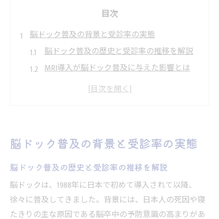
目次
脳ドック普及の背景と受診率の実態
脳ドック普及の歴史と受診率の推移を解説
MRI導入が脳ドック普及に与えた影響とは
脳ドック受診率が上がらない現状の背景
脳ドックが意味ないと思われる理由の分析
脳ドック普及と受けた方がいい人の傾向
受けた方がいい人の特徴を解説
脳ドック普及の背景と受診率の実態
脳ドックを受けた方がいい人の共通点とは
脳ドック普及の歴史と受診率の推移を解説
生活習慣や家族歴が脳ドック受診に与える
影響
脳ドックは、1988年に日本で初めて導入されて以降、
脳ドック受診対象になる年齢とリスク要因
徐々に普及してきました。背景には、日本人の死因や寝
たきりの主な原因である脳卒中の予防意識の高まりがあ
脳ドックを受けない方がいい場合の判断基