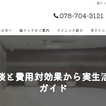
脳ド
078-704-3121
ての方へ
脳ドックのご案内
クリニック紹介
当クリニ
脳ドック
早期発見
脳ドックでよくあるご質問
脳卒中
脳ドックでみつかる病気
頭痛
談と費用対効果から実生
めまい
ガイド
物忘れ