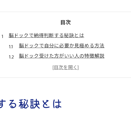
目次
脳ドックで納得判断する秘訣とは
脳ドックで自分に必要か見極める方法
脳ドック受けた方がいい人の特徴解説
脳ドックはやらない方がいい場合の真実
脳ドック意味ないと言われる理由と対策
脳ドックを受ける納得感の得方と判断基準
実体験から見る脳ドックの費用対効果
する秘訣とは
脳ドック費用と得られる安心感のバランス
脳ドック体験者が語る費用対効果の本音
脳ドック費用が気になる方への実生活アドバイス