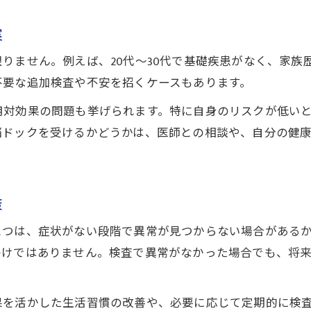
脳ドックで異常が見つかった場合の流れ
実
脳ドックを受けた後に後悔しないために
りません。例えば、20代～30代で基礎疾患がなく、家族
脳ドック受診後の後悔を防ぐポイント
不要な追加検査や不安を招くケースもあります。
脳ドックで異常が見つかった時の対応法
用対効果の問題も挙げられます。特に自身のリスクが低い
脳ドック後悔しないための事前準備と心構え
脳ドックを受けるかどうかは、医師との相談や、自分の健
脳ドックの知恵袋的アドバイスまとめ
脳ドック受診後のフォローアップの重要性
ご予約はこちら
ご予約はこちら
認知症予防に脳ドックが役立つ理由
策
脳ドックが認知症予防に有効な理由を解説
つは、症状がない段階で異常が見つからない場合があるから
脳ドックで早期発見できる認知症リスクとは
わけではありません。検査で異常がなかった場合でも、将
脳ドック受診が生活習慣改善につながる理由
脳ドックで認知症予防に取り組むポイント
果を活かした生活習慣の改善や、必要に応じて定期的に検