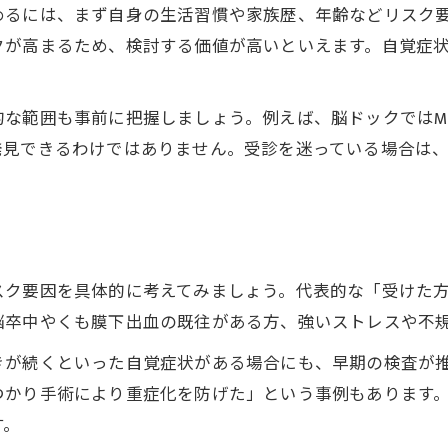
めるには、まず自身の生活習慣や家族歴、年齢などリスク
脳ドック受診後の満足度と後悔の分かれ道
クが高まるため、検討する価値が高いといえます。自覚症
脳ドック費用に見合う価値をどう判断するか
毎年脳ドックを受ける必要性を考える
な範囲も事前に把握しましょう。例えば、脳ドックではMR
脳ドックは毎年受けた方がいいのか検証
発見できるわけではありません。受診を迷っている場合は
脳ドック毎年受診のメリットとデメリット
。
脳ドック受ける頻度と生活習慣の関係性
脳ドックを毎年受けるべき人の判断ポイント
脳ドック受診間隔の選び方と注意点
スク要因を具体的に考えてみましょう。代表的な「受けた方
脳ドックメリットとデメリットの現実
脳卒中やくも膜下出血の既往がある方、強いストレスや不
脳ドックの本当のメリットを具体的に紹介
きが続くといった自覚症状がある場合にも、早期の検査が
脳ドックデメリットは何か実体験から検証
つかり手術により重症化を防げた」という事例もあります
脳ドックの受診で得られる安心材料とは
す。
脳ドック意味ないと感じるケースと理由