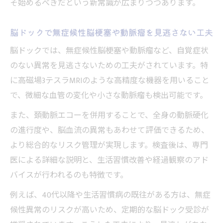
そ始めるべきだという新常識が広まりつつあります。
脳ドックで無症候性脳梗塞や動脈瘤を見逃さない工夫
脳ドックでは、無症候性脳梗塞や動脈瘤など、自覚症状
のない異常を見逃さないための工夫がされています。特
に高磁場3テスラMRIのような高精度な機器を用いること
で、微細な血管の変化や小さな動脈瘤も検出可能です。
また、頚動脈エコーを併用することで、全身の動脈硬化
の進行度や、脳血流の異常もあわせて評価できるため、
より総合的なリスク管理が実現します。検査後は、専門
医による詳細な説明と、生活習慣改善や経過観察のアド
バイスが行われるのも特徴です。
例えば、40代以降や生活習慣病の既往がある方は、無症
候性異常のリスクが高いため、定期的な脳ドック受診が