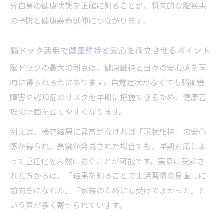
自覚症状がない脳疾患も脳ドックで早期発
分自身の健康状態を正確に知ることが、将来的な脳疾患
見が可能
の予防と健康寿命延伸につながります。
脳ドックで無症候性脳梗塞や動脈瘤を見逃
さない工夫
脳ドック活用で健康維持と安心を両立させるポイント
脳ドックで見つかる異常と健康維持へのつ
脳ドックの最大の利点は、健康維持と日々の安心感を同
なげ方
時に得られる点にあります。自覚症状がなくても脳血管
障害や認知症のリスクを早期に把握できるため、健康管
脳ドックの精密画像診断が早期発見に有効
理の計画を立てやすくなります。
な理由
健康診断との違いを知り脳ドックで潜在リ
例えば、検査結果に異常がなければ「現状維持」の安心
スクに気づく
感が得られ、異常が発見された場合でも、早期対応によ
脳ドックが健康管理に欠かせない理由を解説
って重症化を未然に防ぐことが可能です。実際に受診さ
れた方からは、「結果を知ることで生活習慣の見直しに
脳ドックの科学的根拠と健康管理への重要
前向きになれた」「家族のためにも受けてよかった」と
性
いう声が多く寄せられています。
脳ドックによるリスク評価と生活習慣見直