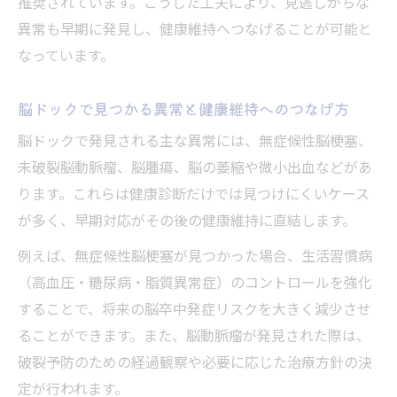
推奨されています。こうした工夫により、見逃しがちな
異常も早期に発見し、健康維持へつなげることが可能と
なっています。
脳ドックで見つかる異常と健康維持へのつなげ方
脳ドックで発見される主な異常には、無症候性脳梗塞、
未破裂脳動脈瘤、脳腫瘍、脳の萎縮や微小出血などがあ
ります。これらは健康診断だけでは見つけにくいケース
が多く、早期対応がその後の健康維持に直結します。
例えば、無症候性脳梗塞が見つかった場合、生活習慣病
（高血圧・糖尿病・脂質異常症）のコントロールを強化
することで、将来の脳卒中発症リスクを大きく減少させ
ることができます。また、脳動脈瘤が発見された際は、
破裂予防のための経過観察や必要に応じた治療方針の決
定が行われます。