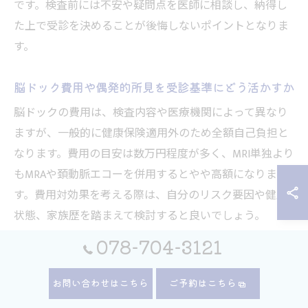
です。検査前には不安や疑問点を医師に相談し、納得し
た上で受診を決めることが後悔しないポイントとなりま
す。
脳ドック費用や偶発的所見を受診基準にどう活かすか
脳ドックの費用は、検査内容や医療機関によって異なり
ますが、一般的に健康保険適用外のため全額自己負担と
なります。費用の目安は数万円程度が多く、MRI単独より
もMRAや頚動脈エコーを併用するとやや高額になりま
す。費用対効果を考える際は、自分のリスク要因や健康
状態、家族歴を踏まえて検討すると良いでしょう。
078-704-3121
また、脳ドックでは偶発的所見（治療や経過観察が不要
な小さな異常）が見つかることがあります。これによる
お問い合わせはこちら
ご予約はこちら
精神的な不安や追加検査費用が発生する可能性も考慮が
必要です。しかし、偶発的所見をきっかけに生活習慣を