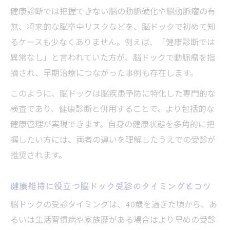
識
健康診断では把握できない脳の動脈硬化や脳動脈瘤の有
脳ドックで見つかるリスクを健康維持に活
無、将来的な脳卒中リスクなどを、脳ドックで初めて知
かす方法
るケースも少なくありません。例えば、「健康診断では
異常なし」と言われていた方が、脳ドックで動脈瘤を指
摘され、早期治療につながった事例も存在します。
このように、脳ドックは脳疾患予防に特化した専門的な
検査であり、健康診断と併用することで、より包括的な
健康管理が実現できます。自身の健康状態を多角的に把
握したい方には、両者の違いを理解したうえでの受診が
推奨されます。
健康維持に役立つ脳ドック受診のタイミングとコツ
脳ドックの受診タイミングは、40歳を過ぎた頃から、あ
るいは生活習慣病や家族歴がある場合はより早めの受診