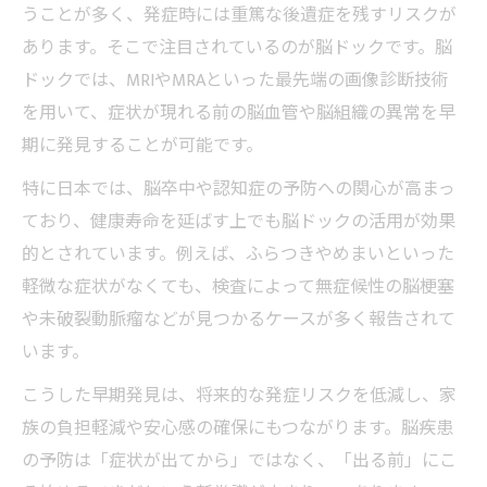
うことが多く、発症時には重篤な後遺症を残すリスクが
あります。そこで注目されているのが脳ドックです。脳
ドックでは、MRIやMRAといった最先端の画像診断技術
を用いて、症状が現れる前の脳血管や脳組織の異常を早
期に発見することが可能です。
特に日本では、脳卒中や認知症の予防への関心が高まっ
ており、健康寿命を延ばす上でも脳ドックの活用が効果
的とされています。例えば、ふらつきやめまいといった
軽微な症状がなくても、検査によって無症候性の脳梗塞
や未破裂動脈瘤などが見つかるケースが多く報告されて
います。
こうした早期発見は、将来的な発症リスクを低減し、家
族の負担軽減や安心感の確保にもつながります。脳疾患
の予防は「症状が出てから」ではなく、「出る前」にこ