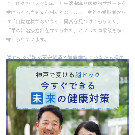
で、個々のリスクに応じた生活指導や医療的サポートを
受けられる点も安心材料となります。実際の受診者から
は「自覚症状がないうちに異常を見つけてもらえた」
「早めに治療方針を立てられた」といった体験談も多く
寄せられています。
脳ドック受診が不安解消と健康維持につながる理由
脳ドックは「自分の脳の状態を知る」ことができるた
め、将来への漠然とした不安を大きく減らします。検査
結果をもとに、健康維持のための具体的な対策が明確に
なる点が最大の魅力です。
生活習慣病や脳血管障害のリスクを科学的に評価できる
ため、健康診断だけでは不十分な脳のケアが実現しま
す。特に40代以降や家族歴がある方、生活習慣に不安を