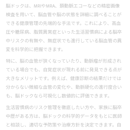
健康維持に役立つ脳ドック受診のタイミン
脳ドックは、MRIやMRA、頚動脈エコーなどの精密画像
グとコツ
検査を用いて、脳血管や脳の状態を詳細に調べることが
脳ドック受診で見える未来の安心とは
できる健康管理の先端的な手法です。これにより、高血
脳ドックがもたらす『異常なし』という安
圧や糖尿病、脂質異常症といった生活習慣病による脳卒
心感の大きさ
中リスクの有無や、無症状でも進行している脳血管の異
脳ドック受診後の生活習慣改善と精神的メ
変を科学的に把握できます。
リット
特に、脳の血管が狭くなっていたり、動脈瘤が形成され
将来を見据えた脳ドック受診が家族の負担
ている場合でも、自覚症状が現れる前に発見できる点が
軽減に役立つ理由
大きなメリットです。例えば、健康診断の結果だけでは
脳ドックで得られる早期発見による安心の
分からない微細な血管の変化や、動脈硬化の進行度合い
根拠
も、脳ドックなら可視化し数値的に評価できます。
脳ドック受診が不安解消と健康維持につな
生活習慣病のリスク管理を徹底したい方や、家族に脳卒
がる理由
中歴がある方は、脳ドックの科学的データをもとに医師
自覚症状がない脳疾患を早期発見する方法
と相談し、適切な予防策や治療方針を決定できます。自