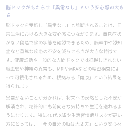
脳ドックがもたらす『異常なし』という安心感の大き
さ
脳ドックを受診し「異常なし」と診断されることは、日
常生活における大きな安心感につながります。自覚症状
がない段階で脳の状態を確認できるため、脳卒中や認知
症など重篤な疾患の不安を減らせる点が大きな特徴で
す。健康診断や一般的な人間ドックでは把握しきれない
脳血管や神経の異常も、MRIやMRAなどの精密検査によ
って可視化されるため、根拠ある「健康」という結果を
得られます。
異常がないことが分かれば、将来への漠然とした不安が
解消され、精神的にも前向きな気持ちで生活を送れるよ
うになります。特に40代以降や生活習慣病リスクが高い
方にとっては、「今の自分の脳は大丈夫」という安心材