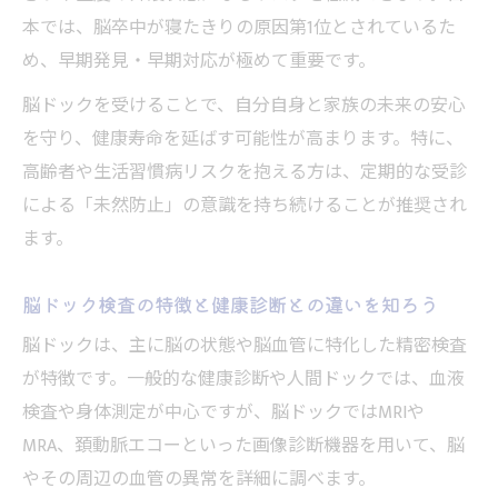
う活かすか
本では、脳卒中が寝たきりの原因第1位とされているた
脳ドックが意味ないと感じる人に知ってほ
め、早期発見・早期対応が極めて重要です。
しい事実
脳ドックを受けることで、自分自身と家族の未来の安心
脳ドックデメリットも理解した上で判断す
を守り、健康寿命を延ばす可能性が高まります。特に、
る方法
高齢者や生活習慣病リスクを抱える方は、定期的な受診
脳ドックでわかる認知症や脳卒中リスクの新常
による「未然防止」の意識を持ち続けることが推奨され
識
ます。
脳ドックで認知症リスクを早期に把握する
メリット
脳ドック検査の特徴と健康診断との違いを知ろう
脳ドックが脳卒中リスク評価に有効な理由
脳ドックは、主に脳の状態や脳血管に特化した精密検査
とは
が特徴です。一般的な健康診断や人間ドックでは、血液
脳ドックとMRIの違いを知りリスク対応に役
検査や身体測定が中心ですが、脳ドックではMRIや
立てる
MRA、頚動脈エコーといった画像診断機器を用いて、脳
脳ドック受けた方がいい人が得られる新常
やその周辺の血管の異常を詳細に調べます。