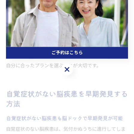
感じる方には「受けておけばよかった」と思える安心感
が得られます。
また、脳ドックの受診は家族や職場の仲間にも健康意識
を広めるきっかけとなります。実際に「脳ドックで安心
できた」「家族全員で受けることにした」といった声も
あり、健康維持の新しいスタンダードとして注目されて
ご予約はこちら
います。検査の際は、事前に費用や注意事項を確認し、
自分に合ったプランを選ぶことが大切です。
ご予約はこちら
自覚症状がない脳疾患を早期発見する
方法
自覚症状がない脳疾患も脳ドックで早期発見が可能
自覚症状のない脳疾患は、気付かぬうちに進行してしま