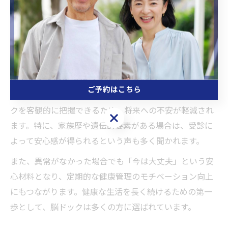
なるケースは限られており、多くは生活習慣の見直しや
経過観察で対応します。こうした早期対応が、脳卒中や
認知症などの重篤な疾患を未然に防ぐ重要なステップと
なり、日常生活の質の維持にもつながります。
脳ドック受診がもたらす将来の安心感
ご予約はこちら
脳ドックを受診することで、自分自身や家族の健康リス
クを客観的に把握できるため、将来への不安が軽減され
ご予約はこちら
ます。特に、家族歴や遺伝的要素がある場合は、受診に
よって安心感が得られるという声も多く聞かれます。
また、異常がなかった場合でも「今は大丈夫」という安
心材料となり、定期的な健康管理のモチベーション向上
にもつながります。健康な生活を長く続けるための第一
歩として、脳ドックは多くの方に選ばれています。