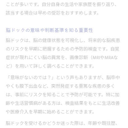
脳ドックで得た情報を家族と共有する意義
ことが多いです。自分自身の生活や家族歴を振り返り、
該当する場合は早めの受診をおすすめします。
脳ドックの意味や判断基準を知る重要性
脳ドックは、脳の健康状態を可視化し、将来的な脳疾患
のリスクを早期に把握するための予防的検査です。自覚
症状が現れにくい脳の異常を、画像診断（MRIやMRAな
ど）を用いて詳しく調べることができます。
「意味がないのでは？」という声もありますが、脳卒中
やくも膜下出血など、突然発症する重篤な疾患の多く
は、事前にリスクを知ることで予防が可能です。特に加
齢や生活習慣病がある方は、検査結果をもとに生活改善
や医療介入を早期に始めることができます。
脳ドックを受けるかどうか迷った際は、年齢や既往歴、