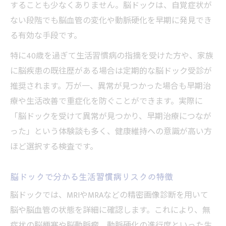
することも少なくありません。脳ドックは、自覚症状が
ない段階でも脳血管の変化や動脈硬化を早期に発見でき
る有効な手段です。
特に40歳を過ぎて生活習慣病の指摘を受けた方や、家族
に脳疾患の既往歴がある場合は定期的な脳ドック受診が
推奨されます。万が一、異常が見つかった場合も早期治
療や生活改善で重症化を防ぐことができます。実際に
「脳ドックを受けて異常が見つかり、早期治療につなが
った」という体験談も多く、健康維持への意識が高い方
ほど選択する検査です。
脳ドックで分かる生活習慣病リスクの特徴
脳ドックでは、MRIやMRAなどの精密画像診断を用いて
脳や脳血管の状態を詳細に確認します。これにより、無
症状の脳梗塞や脳動脈瘤、動脈硬化の進行度といった生