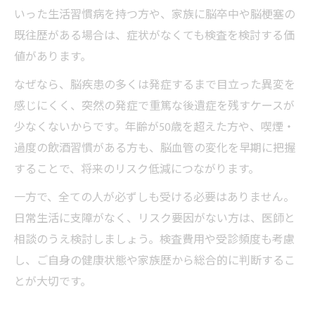
いった生活習慣病を持つ方や、家族に脳卒中や脳梗塞の
脳ドックが健康管理に果たす役割を解説
既往歴がある場合は、症状がなくても検査を検討する価
脳ドックと生活習慣改善の実践的アドバイ
値があります。
ス
なぜなら、脳疾患の多くは発症するまで目立った異変を
早期発見へ導く脳ドックの役割とは
感じにくく、突然の発症で重篤な後遺症を残すケースが
脳ドックで得られる早期発見のメリット
少なくないからです。年齢が50歳を超えた方や、喫煙・
脳ドックの異常発見率と健康への影響
過度の飲酒習慣がある方も、脳血管の変化を早期に把握
脳ドック受診がもたらす将来の安心感
することで、将来のリスク低減につながります。
脳ドックでわかる無症候性疾患のリスク
一方で、全ての人が必ずしも受ける必要はありません。
脳ドックの早期対応で変わる生活習慣
日常生活に支障がなく、リスク要因がない方は、医師と
脳ドックのメリットと注意点を整理
相談のうえ検討しましょう。検査費用や受診頻度も考慮
脳ドックのメリットとデメリットを比較
し、ご自身の健康状態や家族歴から総合的に判断するこ
脳ドックを受けた方がいい人の特徴とは
とが大切です。
脳ドックの注意点と受診時のポイント