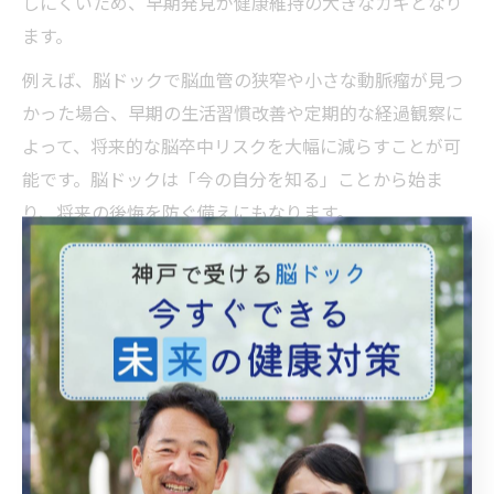
しにくいため、早期発見が健康維持の大きなカギとなり
ます。
例えば、脳ドックで脳血管の狭窄や小さな動脈瘤が見つ
かった場合、早期の生活習慣改善や定期的な経過観察に
よって、将来的な脳卒中リスクを大幅に減らすことが可
能です。脳ドックは「今の自分を知る」ことから始ま
り、将来の後悔を防ぐ備えにもなります。
脳ドックの異常発見率と健康への影響
脳ドックの異常発見率は、年齢や生活習慣によって異な
りますが、40代以降では一定の割合で無症候性の異常が
見つかることが知られています。特に高血圧や糖尿病、
喫煙歴がある方では発見率が高まる傾向があります。
異常が見つかった場合でも、すぐに手術や治療が必要と