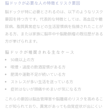
脳ドックが必要な人の特徴とリスク要因
脳ドックで不安を感じる場合の対処法
脳ドックでデメリットを減らす工夫とは
脳ドックが特に必要とされるのは、以下のようなリスク
要因を持つ方です。代表的な特徴としては、高血圧や糖
なぜ脳ドックが後悔につながるのか
尿病、脂質異常症などの生活習慣病を指摘されたことが
脳ドック後悔の声と知恵袋の実際の意見
ある方、または家族に脳卒中や脳動脈瘤の既往歴がある
脳ドックで後悔しないための選び方
方が挙げられます。
脳ドック受診前に知るべきデメリット
脳ドックが推奨される主なケース
脳ドックの意味ないと感じる場合の理由
50歳以上の方
脳ドック受診後の不安と向き合う方法
喫煙・過度の飲酒習慣がある方
予防医学で選ばれる脳ドック活用法
肥満や運動不足が続いている方
予防医学における脳ドックの必要性
ストレスが多い生活を送っている方
脳ドックを活用した健康維持のコツ
症状はないが頭痛やめまいが気になる方
脳ドックの受診タイミングと頻度の目安
これらの要因は脳血管障害や脳腫瘍のリスクを高めるこ
脳ドックをきっかけに生活習慣を見直す
とが知られており、異常があっても自覚症状が出にくい