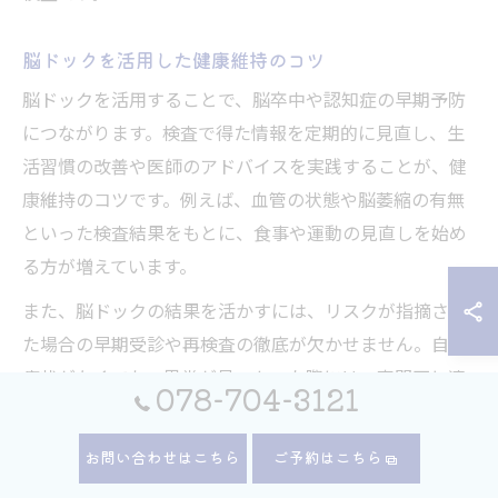
脳ドックを活用した健康維持のコツ
脳ドックを活用することで、脳卒中や認知症の早期予防
につながります。検査で得た情報を定期的に見直し、生
活習慣の改善や医師のアドバイスを実践することが、健
康維持のコツです。例えば、血管の状態や脳萎縮の有無
といった検査結果をもとに、食事や運動の見直しを始め
る方が増えています。
また、脳ドックの結果を活かすには、リスクが指摘され
た場合の早期受診や再検査の徹底が欠かせません。自覚
症状がなくても、異常が見つかった際には、専門医と連
078-704-3121
携して追加検査や治療を検討しましょう。これにより、
重大な疾患の発症リスクを大幅に減らすことができま
お問い合わせはこちら
ご予約はこちら
す。