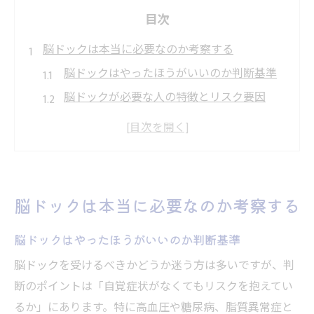
目次
脳ドックは本当に必要なのか考察する
脳ドックはやったほうがいいのか判断基準
脳ドックが必要な人の特徴とリスク要因
脳ドックの意味や判断基準を知る重要性
脳ドック不要論と早期発見の真実を考える
脳ドック受診の理由と健康維持の関係性
生活習慣病と脳ドックの関係性を知る
脳ドックは本当に必要なのか考察する
生活習慣病の人が脳ドックを受けるべき理
由
脳ドックはやったほうがいいのか判断基準
脳ドックで分かる生活習慣病リスクの特徴
脳ドックを受けるべきかどうか迷う方は多いですが、判
脳ドックで異常発見率が高まる生活習慣と
断のポイントは「自覚症状がなくてもリスクを抱えてい
は
るか」にあります。特に高血圧や糖尿病、脂質異常症と