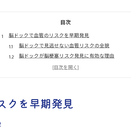
目次
脳ドックで血管のリスクを早期発見
脳ドックで見逃せない血管リスクの全貌
脳ドックが脳梗塞リスク発見に有効な理由
MRI活用で無症候性脳梗塞に早期対応
脳ドックと血管チェックの違いと活用法
脳ドックで血管異常を調べる検査のポイント
血管チェックが脳梗塞予防に役立つ理由
スクを早期発見
脳ドックと血管チェックで脳梗塞予防を強化
血管チェックで動脈硬化リスクを見抜く重要性
貌
MRIとMRAで脳血管障害の兆候を捉える方法