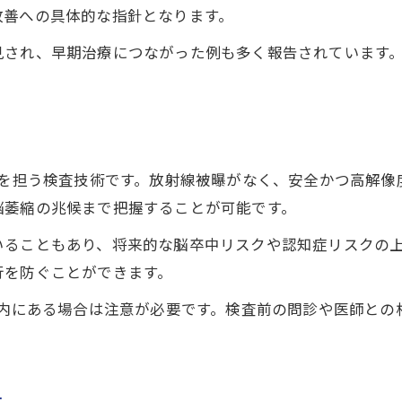
改善への具体的な指針となります。
脳ドック費用と動脈硬化検査の比較ポイント
見され、早期治療につながった例も多く報告されています
自覚症状なしの脳疾患を掘り下げる方法
脳ドックで隠れ脳梗塞を見抜く最新手法
自覚症状がない脳疾患にも脳ドックが有効
脳ドックで見逃さない脳血管障害のサイン
核を担う検査技術です。放射線被曝がなく、安全かつ高解
脳ドックを受けた方がいい人の特徴と理由
脳萎縮の兆候まで把握することが可能です。
脳ドックの後悔知恵袋から学ぶ受診対策
ることもあり、将来的な脳卒中リスクや認知症リスクの上
ご予約はこちら
ご予約はこちら
健康を守る脳ドック受診の最適なタイミング
行を防ぐことができます。
脳ドック受診の最適な年齢とタイミング
体内にある場合は注意が必要です。検査前の問診や医師と
脳ドック費用と健康維持のバランスを考える
脳ドックの意味と定期受診の重要ポイント
脳ドック受診で後悔しないための心構え
法