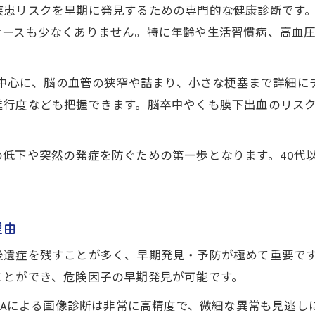
疾患リスクを早期に発見するための専門的な健康診断です
脳ドック受診で得られる安心と予防効果
ケースも少なくありません。特に年齢や生活習慣病、高血
血管チェックのメリットと脳ドック費用の考え方
異常を見逃さない脳ドックの重要性
断を中心に、脳の血管の狭窄や詰まり、小さな梗塞まで詳細
脳ドックで自覚症状なしの異常も発見可能
進行度なども把握できます。脳卒中やくも膜下出血のリス
脳ドックで動脈硬化を検査する意義とは
脳ドックの後悔を防ぐ受診ポイント
低下や突然の発症を防ぐための第一歩となります。40代
脳ドックと脳検査の違いを知るメリット
脳ドックのデメリットと選び方の注意点
動脈硬化チェックを脳ドックで始めるなら
理由
脳ドックで動脈硬化チェックを受ける価値
後遺症を残すことが多く、早期発見・予防が極めて重要で
脳ドックが動脈硬化予防に役立つ理由
ことができ、危険因子の早期発見が可能です。
血管チェックと脳ドックの組み合わせ効果
MRAによる画像診断は非常に高精度で、微細な異常も見逃
動脈硬化リスクを脳ドックで先手管理する