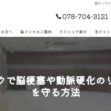
脳ドック
078-704-3121
ての方へ
脳ドックのご案内
クリニック紹介
当クリニ
脳ドック
早期発見
脳ドックでよくあるご質問
脳卒中
脳ドックでみつかる病気
頭痛
クで脳梗塞や動脈硬化の
めまい
を守る方法
物忘れ