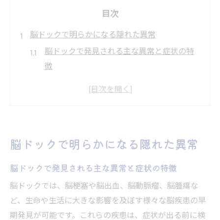
目次
脳ドックで明らかになる隠れた異常
脳ドックで発見される主な異常と症状の特
徴
自覚症状のない脳疾患も脳ドックで早期発
見
脳ドックで明らかになる脳梗塞リスクの傾
向
脳ドックで明らかになる隠れた異常
脳ドックならではの脳動脈瘤・脳萎縮の検
出例
脳ドックで発見される主な異常と症状の特徴
脳ドックで頸動脈狭窄や微小出血も把握可
脳ドックでは、脳梗塞や脳出血、脳動脈瘤、脳腫瘍な
能
ど、生命や生活に大きな影響を及ぼす様々な脳疾患の早
異常発見率が示す脳ドックの価値とは
期発見が可能です。これらの疾患は、症状が出る前に検