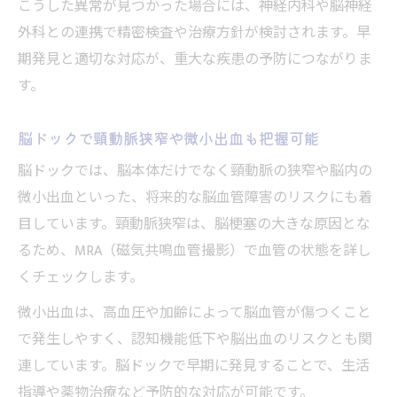
こうした異常が見つかった場合には、神経内科や脳神経
外科との連携で精密検査や治療方針が検討されます。早
期発見と適切な対応が、重大な疾患の予防につながりま
す。
脳ドックで頸動脈狭窄や微小出血も把握可能
脳ドックでは、脳本体だけでなく頸動脈の狭窄や脳内の
微小出血といった、将来的な脳血管障害のリスクにも着
目しています。頸動脈狭窄は、脳梗塞の大きな原因とな
るため、MRA（磁気共鳴血管撮影）で血管の状態を詳し
くチェックします。
微小出血は、高血圧や加齢によって脳血管が傷つくこと
で発生しやすく、認知機能低下や脳出血のリスクとも関
連しています。脳ドックで早期に発見することで、生活
指導や薬物治療など予防的な対応が可能です。