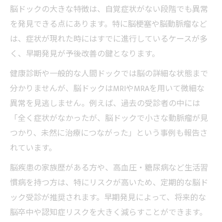
るか
脳ドックの大きな特徴は、自覚症状がない段階でも異常
を発見できる点にあります。特に脳梗塞や脳動脈瘤など
脳ドック費用と異常発見率の関係性を考察
は、症状が現れた時にはすでに進行しているケースが多
脳ドック費用対効果を納得感で判断するポ
く、早期発見が予後改善の鍵となります。
イント
脳ドックを受けた方がいい人の特徴
健康診断や一般的な人間ドックでは脳の詳細な状態まで
分かりませんが、脳ドックはMRIやMRAを用いて微細な
脳ドックを受けた方がいい人の生活背景と
異常を見逃しません。例えば、過去の受診者の中には
は
「全く症状がなかったが、脳ドックで小さな動脈瘤が見
家族歴や生活習慣病リスクから見た脳ドッ
つかり、未然に治療につながった」という事例も報告さ
ク適性
れています。
脳ドックが必要な人の特徴と受診を決める
脳疾患の家族歴がある方や、高血圧・糖尿病など生活習
基準
慣病を持つ方は、特にリスクが高いため、定期的な脳ド
脳ドック受診が推奨される年齢・リスク要
ック受診が推奨されます。早期発見によって、将来的な
因
脳卒中や認知症リスクを大きく減らすことができます。
脳ドックはどんな人に特に役立つのかを解