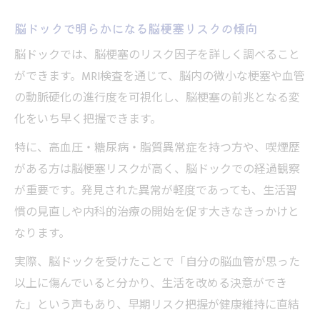
説
脳ドックで明らかになる脳梗塞リスクの傾向
受診を迷う人へ脳ドック後悔しない判断法
脳ドックでは、脳梗塞のリスク因子を詳しく調べること
脳ドックで後悔しないための判断基準を整
ができます。MRI検査を通じて、脳内の微小な梗塞や血管
理
の動脈硬化の進行度を可視化し、脳梗塞の前兆となる変
脳ドックを受けてよかったという実感を得
化をいち早く把握できます。
るには
特に、高血圧・糖尿病・脂質異常症を持つ方や、喫煙歴
脳ドック受診で後悔しないための情報収集
がある方は脳梗塞リスクが高く、脳ドックでの経過観察
ポイント
が重要です。発見された異常が軽度であっても、生活習
脳ドック受けない方がいい理由の真偽を解
慣の見直しや内科的治療の開始を促す大きなきっかけと
説
なります。
脳ドック受診後の不安や後悔の声と対策法
実際、脳ドックを受けたことで「自分の脳血管が思った
脳ドックのメリットとデメリット徹底解説
以上に傷んでいると分かり、生活を改める決意ができ
脳ドックのメリットとデメリットを比較検
た」という声もあり、早期リスク把握が健康維持に直結
証