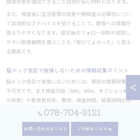
健康状態を確認できること自体が安心材料となります。
また、検査後に生活習慣の改善や再検査の必要性につい
て具体的なアドバイスを受けることで、健康への意識が
高まりやすくなります。受診後のフォロー体制や相談し
やすい医療機関を選ぶことも「受けてよかった」と思え
る要素です。
脳ドック受診で後悔しないための情報収集ポイント
脳ドック受診で後悔しないためには、事前の情報収集が
不可欠です。まず検査内容（MRI、MRA、オプション検査
の有無）や異常発見率、費用、検査時間、結果説明の方
法などをしっかり確認しましょう。特に費用は施設によ
078-704-3121
って幅があり、平均的には3万円〜5万円程度ですが、検
査項目や地域によって差が出ます。
お問い合わせはこちら
ご予約はこちら