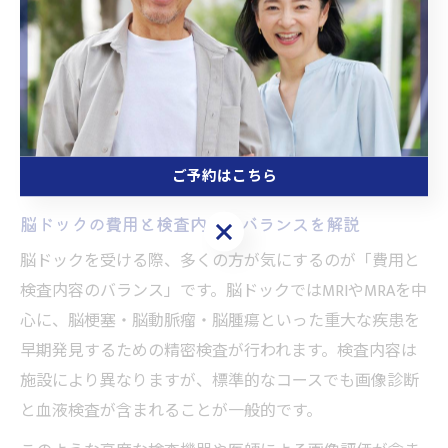
ク受診を通じて将来の安心を得ることができます。受診
後の適切なフォローアップや専門医の指導を受けること
で、より効果的な予防が実現できます。
費用面から考える脳ドック受診の意義
ご予約はこちら
脳ドックの費用と検査内容のバランスを解説
ご予約はこちら
脳ドックを受ける際、多くの方が気にするのが「費用と
検査内容のバランス」です。脳ドックではMRIやMRAを中
心に、脳梗塞・脳動脈瘤・脳腫瘍といった重大な疾患を
早期発見するための精密検査が行われます。検査内容は
施設により異なりますが、標準的なコースでも画像診断
と血液検査が含まれることが一般的です。