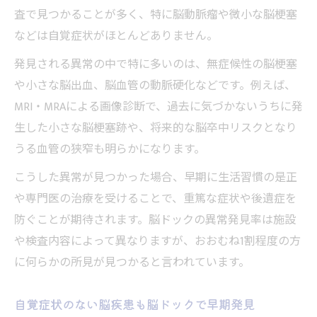
脳ドック異常発見率から見る検査の有用性
査で見つかることが多く、特に脳動脈瘤や微小な脳梗塞
脳ドックでの異常発見率は本当に高いのか
などは自覚症状がほとんどありません。
見つかった異常の種類別に見る脳ドックの
発見される異常の中で特に多いのは、無症候性の脳梗塞
価値
や小さな脳出血、脳血管の動脈硬化などです。例えば、
脳ドック異常発見率と受診すべき理由の関
MRI・MRAによる画像診断で、過去に気づかないうちに発
係性
生した小さな脳梗塞跡や、将来的な脳卒中リスクとなり
脳ドックの異常発見が将来予防に直結する
うる血管の狭窄も明らかになります。
理由
こうした異常が見つかった場合、早期に生活習慣の是正
費用面から考える脳ドック受診の意義
や専門医の治療を受けることで、重篤な症状や後遺症を
脳ドックの費用と検査内容のバランスを解
防ぐことが期待されます。脳ドックの異常発見率は施設
説
や検査内容によって異なりますが、おおむね1割程度の方
脳ドック受診費用の相場と得られる安心材
に何らかの所見が見つかると言われています。
料
自覚症状のない脳疾患も脳ドックで早期発見
脳ドック費用は将来の医療費軽減につなが