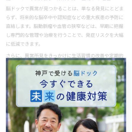
脳ドックで異常が見つかることは、単なる発見にとどま
らず、将来的な脳卒中や認知症などの重大疾患の予防に
直結します。脳動脈瘤や血管の狭窄などは、早期に把握
し専門的な管理や治療を行うことで、発症リスクを大幅
に低減できます。
さらに、異常所見をきっかけに生活習慣の改善や定期的
な経過観察を行うことで、健康意識が高まり、脳卒中発
症のリスクファクター（高血圧・糖尿病・脂質異常症な
ど）への対応も強化されます。このような予防的アプロ
ーチは、寝たきりや重い後遺症を防ぐうえで大きな意味
があります。
「脳ドック 受けて よかった」という声が多いのは、こう
した予防の実効性を実感できるからです。特に、家族に
脳卒中の既往がある方や健康不安を抱える方は、脳ドッ