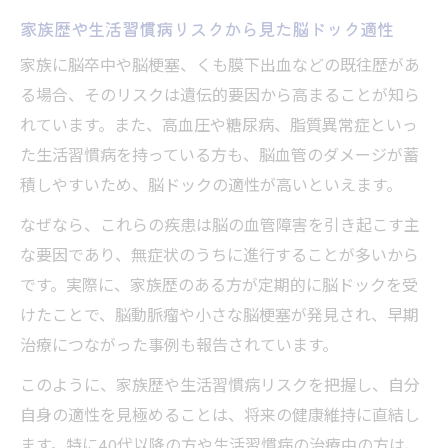
家族歴や生活習慣病リスクから見た脳ドック適性
家族に脳卒中や脳梗塞、くも膜下出血などの既往歴があ
る場合、そのリスクは遺伝的要因から高まることが知ら
れています。また、高血圧や糖尿病、脂質異常症といっ
た生活習慣病を持っている方も、脳血管のダメージが蓄
積しやすいため、脳ドックの適性が高いといえます。
なぜなら、これらの疾患は脳の血管障害を引き起こす主
な要因であり、無症状のうちに進行することが多いから
です。実際に、家族歴のある方が定期的に脳ドックを受
けたことで、脳動脈瘤や小さな脳梗塞が発見され、早期
治療につながった事例も報告されています。
このように、家族歴や生活習慣病リスクを把握し、自分
自身の適性を見極めることは、将来の健康維持に直結し
ます。特に40代以降の方や生活習慣病の治療中の方は、