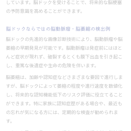
しています。脳ドックを受けることで、将来的な脳梗塞
脳ドックの利点と懸念点を事例でわかりや
の予防意識を高めることができます。
すく
脳ドック受診で得られる安心感とリスクの
脳ドックならではの脳動脈瘤・脳萎縮の検出例
両面
脳ドックの先進的な画像診断技術により、脳動脈瘤や脳
脳ドックのデメリットや意味ないと言われ
萎縮の早期発見が可能です。脳動脈瘤は発症前にはほと
る理由
んど症状が現れず、破裂するとくも膜下出血を引き起こ
脳ドックを受けてよかったと思えるポイン
し、重篤な後遺症や生命の危険を伴います。
ト
脳萎縮は、加齢や認知症などさまざまな要因で進行しま
すが、脳ドックによって萎縮の程度や進行速度を数値化
し、将来的な認知機能低下のリスク評価に役立てること
ができます。特に家族に認知症歴がある場合や、最近も
の忘れが気になる方には、定期的な検査が勧められま
す。