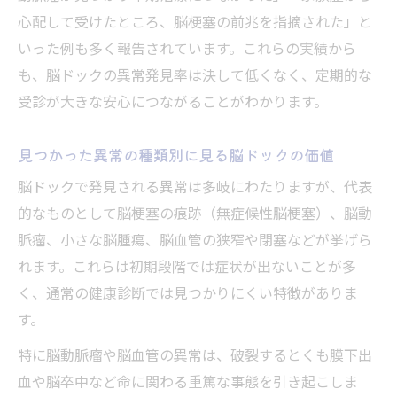
心配して受けたところ、脳梗塞の前兆を指摘された」と
いった例も多く報告されています。これらの実績から
も、脳ドックの異常発見率は決して低くなく、定期的な
受診が大きな安心につながることがわかります。
見つかった異常の種類別に見る脳ドックの価値
脳ドックで発見される異常は多岐にわたりますが、代表
的なものとして脳梗塞の痕跡（無症候性脳梗塞）、脳動
脈瘤、小さな脳腫瘍、脳血管の狭窄や閉塞などが挙げら
れます。これらは初期段階では症状が出ないことが多
く、通常の健康診断では見つかりにくい特徴がありま
す。
特に脳動脈瘤や脳血管の異常は、破裂するとくも膜下出
血や脳卒中など命に関わる重篤な事態を引き起こしま